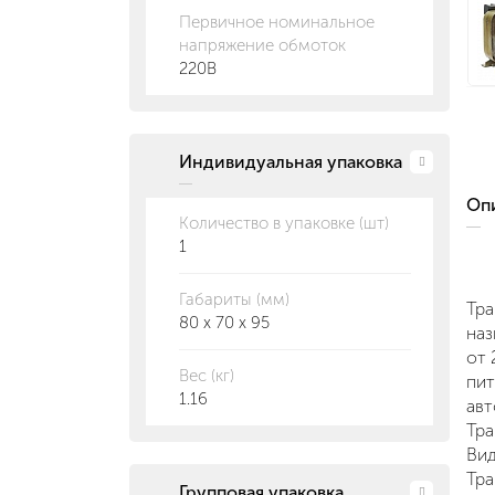
Первичное номинальное
напряжение обмоток
220В
Индивидуальная упаковка
О
Количество в упаковке (шт)
1
Габариты (мм)
Тр
80 x 70 x 95
наз
от 
Вес (кг)
пит
1.16
авт
Тр
Вид
Тра
Групповая упаковка