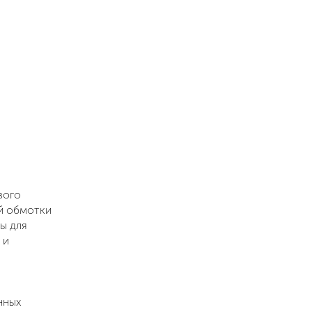
вого
й обмотки
ы для
 и
нных