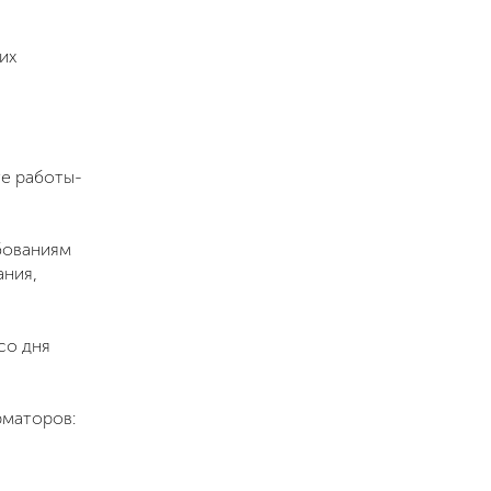
их
е работы-
бованиям
ания,
со дня
рматоров: