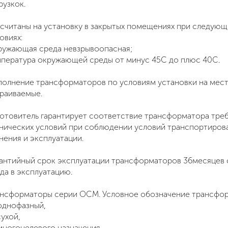
рузкок.
считаны на установку в закрытых помещениях при следующ
овиях:
ружающая среда невзрывоопасная;
пература окружающей среды от минус 45С до плюс 40С.
олнение трансформаторов по условиям установки на мест
раиваемые.
отовитель гарантирует соответствие трансформатора тре
нических условий при соблюдении условий транспортиров
нения и эксплуатации.
антийный срок эксплуатации трансформаторов 36месяцев 
да в эксплуатацию.
ансформаторы серии
ОСМ
. Условное обозначение трансфо
однофазный,
сухой,
многоцелевого назначения,