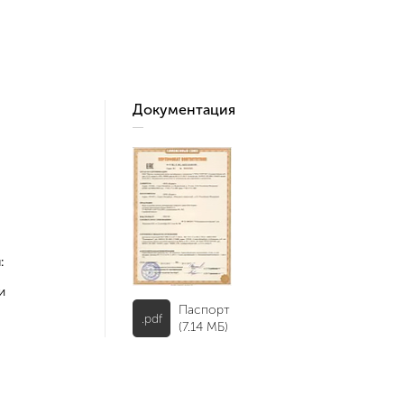
Документация
:
и
Паспорт
.pdf
(7.14 МБ)