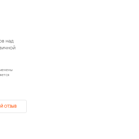
ов над
рвичной
зменены
яется
Й ОТЗЫВ