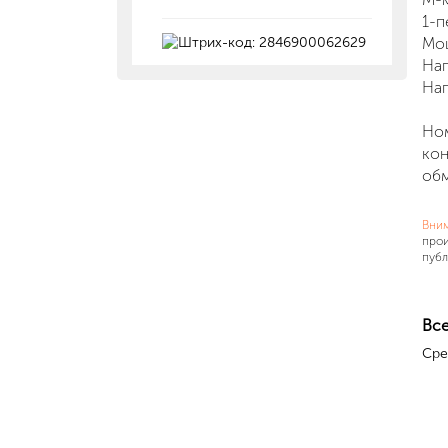
1
-п
Мощ
Нап
Нап
Ном
кон
обм
Вни
прои
публ
Все
Сре