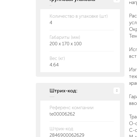
наг
Рас
Количество в упаковке (шт)
усл
4
Ок
Тем
Габариты (мм)
200 x 170 x 100
Исп
вст
Вес (кг)
4.64
Изг
тех
хра
Штрих-код:
Гар
вво
Референс компании
te00006262
Тр
О
-
Штрих-код
С
-
2846900062629
М
-