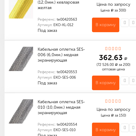
(12,0мм.) кевларовая
Цена по запросу
желтая
(цена
за 300)
a
Референс:
te00420563
В корзину
Артикул:
EKO-KL-012
Под заказ
Количество в упаковке (м): 300
Габариты (мм): 250 x 250 x 160
Индивидуальные характеристики товара
Габариты (мм): 1000 x 12 x 12
Количество в упаковке (м): 1 200
Габариты (мм): 520 x 520 x 180
Кабельная оплетка SES-
006 (6,0мм.) медная
362.63
a
экранирующая
(72 526.00
за 200)
a
оптовая цена
Референс:
te00420553
Артикул:
EKO-SES-006
В корзину
Под заказ
Количество в упаковке (м): 1 600
Габариты (мм): 520 x 520 x 180
Количество в упаковке (м): 200
Габариты (мм): 250 x 250 x 80
Кабельная оплетка SES-
010 (10,0мм.) медная
Цена по запросу
экранирующая
(цена
за 150)
a
Референс:
te00420554
В корзину
Артикул:
EKO-SES-010
Под заказ