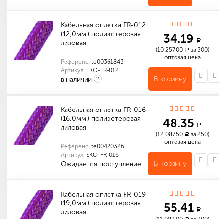
Индивидуальные характеристики товара
Количество в упаковке (м): 1 400
Габариты (мм): 520 x 520 x 180
Кабельная оплетка FR-012
(12,0мм.) полиэстеровая
34.19
a
лиловая
(10 257.00
за 300)
a
оптовая цена
Референс:
te00361843
Артикул:
EKO-FR-012
В корзину
в наличии
?
Количество в упаковке (м): 300
Габариты (мм): 250 x 250 x 160
Индивидуальные характеристики товара
Габариты (мм): 1000 x 12 x 12
Количество в упаковке (м): 1 200
Габариты (мм): 520 x 520 x 180
Кабельная оплетка FR-016
(16,0мм.) полиэстеровая
48.35
a
лиловая
(12 087.50
за 250)
a
оптовая цена
Референс:
te00420326
Артикул:
EKO-FR-016
В корзину
Ожидается поступление
Количество в упаковке (м): 250
Габариты (мм): 520 x 520 x 180
Кабельная оплетка FR-019
(19,0мм.) полиэстеровая
55.41
a
лиловая