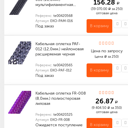
156.28
a
мультифиламентная…
(39 070.00
за 250)
a
оптовая цена
Референс:
te00420568
Артикул:
EKO-PAM-016
В корзину
Под заказ
Количество в упаковке (м): 250
Габариты (мм): 250 x 250 x 150
Индивидуальные характеристики товара
Габариты (мм): 1000 x 16 x 16
Количество в упаковке (м): 1 000
Габариты (мм): 520 x 520 x 180
Кабельная оплетка PAF-
012 (12,0мм.) нейлоновая
Цена по запросу
расширяемая черная
(цена
за 250)
a
Референс:
te00420565
В корзину
Артикул:
EKO-PAF-012
Под заказ
Количество в упаковке (м): 250
Габариты (мм): 520 x 520 x 180
Индивидуальные характеристики товара
Габариты (мм): 1000 x 12 x 12
Количество в упаковке (м): 400
Габариты (мм): 520 x 520 x 180
Кабельная оплетка FR-008
(8,0мм.) полиэстеровая
26.87
a
лиловая
(9 404.50
за 350)
a
оптовая цена
Референс:
te00420325
Артикул:
EKO-FR-008
В корзину
Ожидается поступление