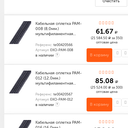
Очистить
Кабельная оплетка PAM-
008 (8,0мм.)
61.67
a
мультифиламентная…
(21 584.50
за 350)
a
оптовая цена
Референс:
te00420566
Артикул:
EKO-PAM-008
В корзину
в наличии
?
Индивидуальные характеристики товара
Количество в упаковке (м): 1 400
Габариты (мм): 520 x 520 x 180
Кабельная оплетка PAM-
012 (12,0мм.)
85.08
a
мультифиламентная…
(25 524.00
за 300)
a
оптовая цена
Референс:
te00420567
Артикул:
EKO-PAM-012
В корзину
в наличии
?
Количество в упаковке (м): 300
Габариты (мм): 250 x 250 x 160
Индивидуальные характеристики товара
Габариты (мм): 1000 x 12 x 12
Количество в упаковке (м): 1 200
Габариты (мм): 520 x 520 x 180
Кабельная оплетка PAM-
016 (16,0мм.)