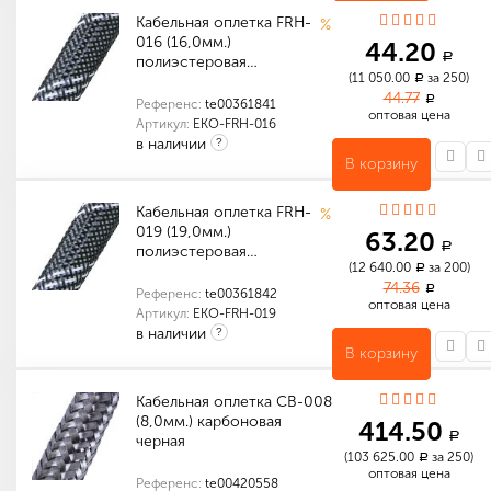
Кабельная оплетка FRH-
%
016 (16,0мм.)
44.20
a
полиэстеровая…
(11 050.00
за 250)
a
44.77
a
Референс:
te00361841
оптовая цена
Артикул:
EKO-FRH-016
в наличии
?
В корзину
Количество в упаковке (м): 1 000
Габариты (мм): 520 x 520 x 180
Количество в упаковке (м): 250
Габариты (мм): 250 x 250 x 160
Кабельная оплетка FRH-
%
019 (19,0мм.)
63.20
a
полиэстеровая…
(12 640.00
за 200)
a
74.36
a
Референс:
te00361842
оптовая цена
Артикул:
EKO-FRH-019
в наличии
?
В корзину
Габариты (мм): 1000 x 19 x 19
Индивидуальные характеристики товара
Габариты (мм): 1000 x 19 x 19
Количество в упаковке (м): 800
Габариты (мм): 520 x 520 x 180
Кабельная оплетка CB-008
(8,0мм.) карбоновая
414.50
a
черная
(103 625.00
за 250)
a
оптовая цена
Референс:
te00420558