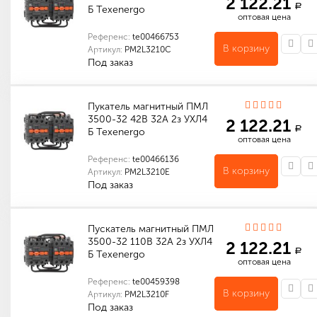
2 122.21
a
Б Теxenergo
оптовая цена
Референс:
te00466753
В корзину
Артикул:
PM2L3210C
Под заказ
Количество в упаковке (шт): 1
Пукатель магнитный ПМЛ
3500-32 42В 32А 2з УХЛ4
2 122.21
a
Б Теxenergo
оптовая цена
Референс:
te00466136
В корзину
Артикул:
PM2L3210E
Под заказ
Индивидуальные характеристики товара
Количество в упаковке (шт): 1
Пускатель магнитный ПМЛ
3500-32 110В 32А 2з УХЛ4
2 122.21
a
Б Теxenergo
оптовая цена
Референс:
te00459398
В корзину
Артикул:
PM2L3210F
Под заказ