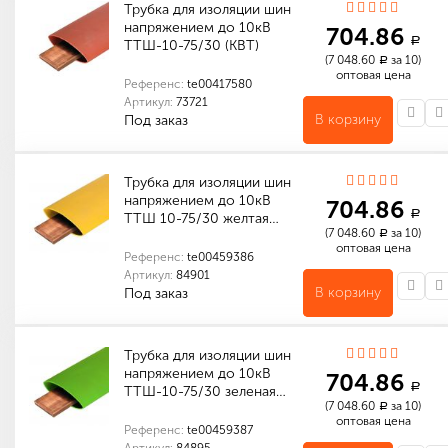
Трубка для изоляции шин
напряжением до 10кВ
704.86
a
ТТШ-10-75/30 (КВТ)
(7 048.60
за 10)
a
оптовая цена
Референс:
te00417580
Артикул:
73721
В корзину
Под заказ
Количество в упаковке (м): 10
Габариты (мм): 180 x 180 x 130
Количество в упаковке (м): 80
Габариты (мм): 375 x 375 x 320
Трубка для изоляции шин
напряжением до 10кВ
704.86
a
ТТШ 10-75/30 желтая…
(7 048.60
за 10)
a
оптовая цена
Референс:
te00459386
Артикул:
84901
В корзину
Под заказ
Количество в упаковке (м): 80
Габариты (мм): 380 x 380 x 320
Количество в упаковке (м): 10
Габариты (мм): 210 x 210 x 130
Трубка для изоляции шин
напряжением до 10кВ
704.86
a
ТТШ-10-75/30 зеленая…
(7 048.60
за 10)
a
оптовая цена
Референс:
te00459387