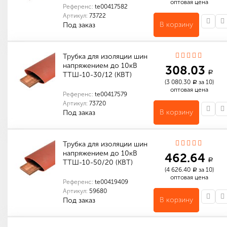
оптовая цена
Референс:
te00417582
Артикул:
73722
В корзину
Под заказ
Количество в упаковке (м): 10
Габариты (мм): 185 x 185 x 255
Количество в упаковке (м): 40
Габариты (мм): 420 x 405 x 285
Трубка для изоляции шин
напряжением до 10кВ
308.03
a
ТТШ-10-30/12 (КВТ)
(3 080.30
за 10)
a
оптовая цена
Референс:
te00417579
Артикул:
73720
В корзину
Под заказ
Количество в упаковке (м): 10
Габариты (мм): 160 x 160 x 60
Количество в упаковке (м): 200
Габариты (мм): 380 x 380 x 320
Трубка для изоляции шин
напряжением до 10кВ
462.64
a
ТТШ-10-50/20 (КВТ)
(4 626.40
за 10)
a
оптовая цена
Референс:
te00419409
Артикул:
59680
В корзину
Под заказ
Количество в упаковке (м): 10
Габариты (мм): 170 x 170 x 90
Количество в упаковке (м): 150
Габариты (мм): 490 x 490 x 200