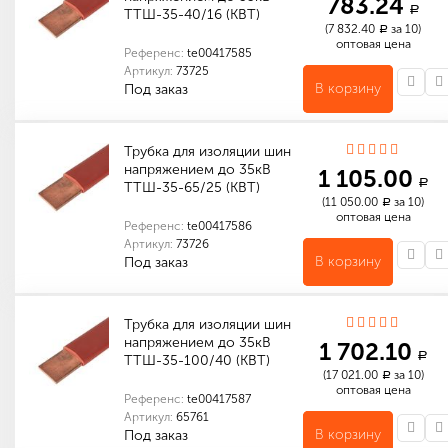
783.24
a
ТТШ-35-40/16 (КВТ)
(7 832.40
за 10)
a
оптовая цена
Референс:
te00417585
Артикул:
73725
В корзину
Под заказ
Количество в упаковке (м): 10
Габариты (мм): 230 x 230 x 75
Количество в упаковке (м): 50
Габариты (мм): 380 x 370 x 240
Трубка для изоляции шин
напряжением до 35кВ
1 105.00
a
ТТШ-35-65/25 (КВТ)
(11 050.00
за 10)
a
оптовая цена
Референс:
te00417586
Артикул:
73726
В корзину
Под заказ
Количество в упаковке (м): 10
Габариты (мм): 220 x 220 x 120
Количество в упаковке (м): 40
Габариты (мм): 380 x 380 x 265
Трубка для изоляции шин
напряжением до 35кВ
1 702.10
a
ТТШ-35-100/40 (КВТ)
(17 021.00
за 10)
a
оптовая цена
Референс:
te00417587
Артикул:
65761
В корзину
Под заказ