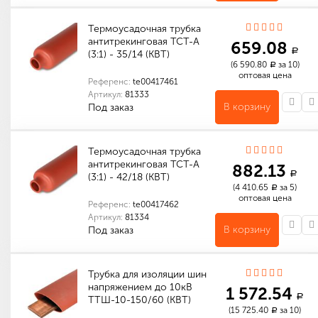
Термоусадочная трубка
антитрекинговая ТСТ-А
659.08
a
(3:1) - 35/14 (КВТ)
(6 590.80
за 10)
a
оптовая цена
Референс:
te00417461
Артикул:
81333
В корзину
Под заказ
Количество в упаковке (м): 10
Габариты (мм): 1150 x 400 x 280
Термоусадочная трубка
антитрекинговая ТСТ-А
882.13
a
(3:1) - 42/18 (КВТ)
(4 410.65
за 5)
a
оптовая цена
Референс:
te00417462
Артикул:
81334
В корзину
Под заказ
Количество в упаковке (м): 5
Габариты (мм): 1150 x 400 x 280
Трубка для изоляции шин
напряжением до 10кВ
1 572.54
a
ТТШ-10-150/60 (КВТ)
(15 725.40
за 10)
a