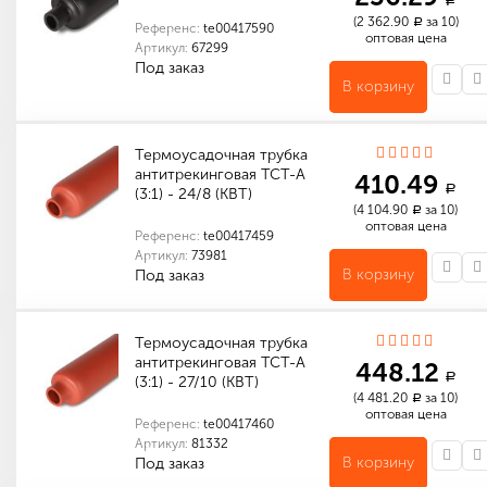
a
(2 362.90
за 10)
a
Референс:
te00417590
оптовая цена
Артикул:
67299
Под заказ
В корзину
Количество в упаковке (м): 10
Габариты (мм): 1200 x 260 x 30
Количество в упаковке (м): 120
Габариты (мм): 1130 x 380 x 260
Термоусадочная трубка
антитрекинговая ТСТ-А
410.49
a
(3:1) - 24/8 (КВТ)
(4 104.90
за 10)
a
оптовая цена
Референс:
te00417459
Артикул:
73981
В корзину
Под заказ
Габариты (мм): 1200 x 26 x 10
Количество в упаковке (м): 10
Габариты (мм): 1200 x 260 x 30
Термоусадочная трубка
антитрекинговая ТСТ-А
448.12
a
(3:1) - 27/10 (КВТ)
(4 481.20
за 10)
a
оптовая цена
Референс:
te00417460
Артикул:
81332
В корзину
Под заказ
Количество в упаковке (м): 10
Габариты (мм): 1000 x 200 x 70