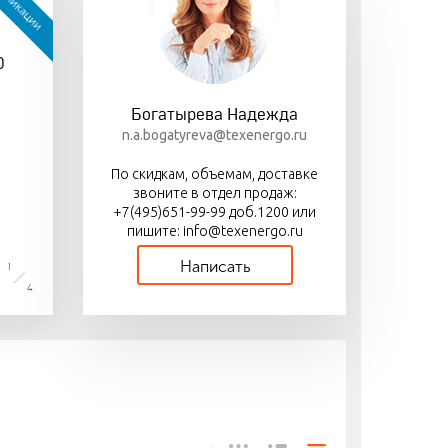
бликации
авка «Деловыми
Выключатели нагрузки
Новая серия
иями»
перекидные ВР П-67
автоматических
0
выключателей ВА69 NM
с электронным
расцепителем
Богатырева Надежда
n.a.bogatyreva@texenergo.ru
По скидкам, объемам, доставке
звоните в отдел продаж:
+7(495)651-99-99 доб.1200 или
пишите: info@texenergo.ru
Написать
1
4