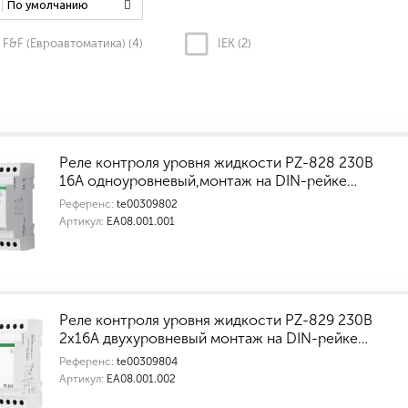
По умолчанию
F&F (Евроавтоматика) (
4
)
IEK (
2
)
Реле контроля уровня жидкости PZ-828 230В
16А одноуровневый,монтаж на DIN-рейке…
Референс:
te00309802
Артикул:
ЕА08.001.001
Реле контроля уровня жидкости PZ-829 230В
2х16А двухуровневый монтаж на DIN-рейке…
Референс:
te00309804
Артикул:
ЕА08.001.002