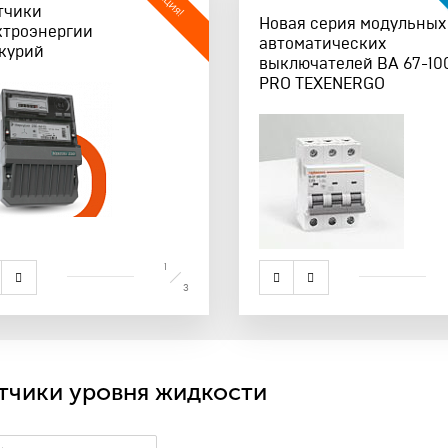
Пу
Акция!
тчики
Изолента ПВХ
Дост
Новая серия модульных
ктроэнергии
«ПРЕМИУМ-КЛАССА» и
лин
автоматических
курий
«ЭКОНОМ»
выключателей ВА 67-10
PRO TEXENERGO
1
3
тчики уровня жидкости