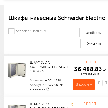
Шкафы навесные Schneider Electric
Schneider Electric (
5
)
Отобрать
Очистить
ШКАФ S3D С
МОНТАЖНОЙ ПЛАТОЙ
36 488.83
a
10Х6Х2.5
оптовая цена
Референс:
te00141658
В корзину
Артикул:
NSYS3D10625P
в наличии
?
Количество в упаковке (шт): 1
Габариты (мм): 304 x 624 x 58
ШКАФ S3D С
%