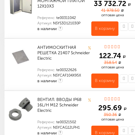
МОНТАЖНОЙ ПЛАТОЙ
33 732.72
a
12Х10Х3
41 978.50
a
оптовая цена
Референс:
te00311042
Артикул:
NSYS3D121030P
В корзину
в наличии
?
Количество в упаковке (шт): 1
Габариты (мм): 354 x 1024 x 58
АНТИМОСКИТНАЯ
%
РЕШЕТКА 21407 Schneider
122.74
a
Electric
358.54
a
оптовая цена
Референс:
te00322626
Артикул:
NSYCAF104X95X
В корзину
в наличии
?
Количество в упаковке (шт): 1
ВЕНТИЛ. ВВОДЫ IP68
%
16L/H M12 Schneider
295.69
a
Electric
350.36
a
оптовая цена
Референс:
te00321502
Артикул:
NSYCAG12LPH1
В корзину
в наличии
?