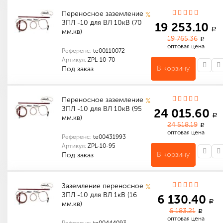
Переносное заземление
%
ЗПЛ -10 для ВЛ 10кВ (70
19 253.10
a
мм.кв)
19 765.36
a
оптовая цена
Референс:
te00110072
Артикул:
ZPL-10-70
В корзину
Под заказ
Сечение переносного заземления
Рабочее напряжение переносного заземления
Количество в упаковке (шт): 1
Габариты (мм): 1250 x 350 x 70
Переносное заземление
%
ЗПЛ -10 для ВЛ 10кВ (95
24 015.60
a
мм.кв)
24 518.19
a
оптовая цена
Референс:
te00431993
Артикул:
ZPL-10-95
В корзину
Под заказ
Количество в упаковке (шт): 1
Габариты (мм): 1250 x 50 x 50
Заземление переносное
%
ЗПЛ -10 для ВЛ 1кВ (16
6 130.40
a
мм.кв)
6 183.21
a
оптовая цена