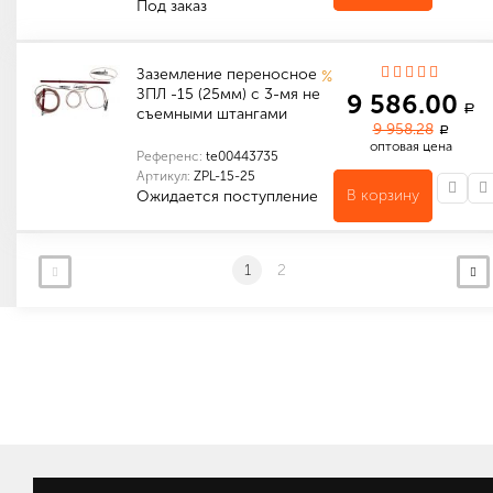
Под заказ
Количество в упаковке (шт): 1
Габариты (мм): 1300 x 150 x 100
Заземление переносное
%
ЗПЛ -15 (25мм) с 3-мя не
9 586.00
a
съемными штангами
9 958.28
a
оптовая цена
Референс:
te00443735
Артикул:
ZPL-15-25
В корзину
Ожидается поступление
Количество в упаковке (шт): 1
Габариты (мм): 1150 x 160 x 100
1
2