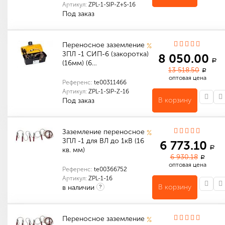
Артикул:
ZPL-1-SIP-Z+S-16
Под заказ
Количество в упаковке (шт): 1
Габариты (мм): 250 x 250 x 60
Переносное заземление
%
ЗПЛ -1 СИП-6 (закоротка)
8 050.00
a
(16мм) (6…
13 518.50
a
оптовая цена
Референс:
te00311466
Артикул:
ZPL-1-SIP-Z-16
В корзину
Под заказ
Количество в упаковке (шт): 1
Габариты (мм): 420 x 150 x 150
Заземление переносное
%
ЗПЛ -1 для ВЛ до 1кВ (16
6 773.10
a
кв. мм)
6 930.18
a
оптовая цена
Референс:
te00366752
Артикул:
ZPL-1-16
В корзину
в наличии
?
Сечение переносного заземления
Рабочее напряжение переносного заземления
Количество в упаковке (шт): 1
Габариты (мм): 420 x 150 x 150
Переносное заземление
%