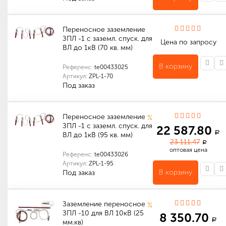
Количество в упаковке (шт): 1
Габариты (мм): 450 x 150 x 150
Переносное заземление
ЗПЛ -1 с заземл. спуск. для
Цена по запросу
ВЛ до 1кВ (70 кв. мм)
В корзину
Референс:
te00433025
Артикул:
ZPL-1-70
Под заказ
Количество в упаковке (шт): 1
Габариты (мм): 350 x 60 x 20
Переносное заземление
%
ЗПЛ -1 с заземл. спуск. для
22 587.80
a
ВЛ до 1кВ (95 кв. мм)
23 111.47
a
оптовая цена
Референс:
te00433026
Артикул:
ZPL-1-95
В корзину
Под заказ
Количество в упаковке (шт): 1
Габариты (мм): 350 x 60 x 20
Заземление переносное
%
ЗПЛ -10 для ВЛ 10кВ (25
8 350.70
a
мм.кв)