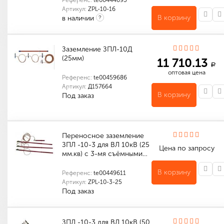
Референс:
te00444093
Артикул:
ZPL-10-16
В корзину
в наличии
?
Количество в упаковке (шт): 1
Габариты (мм): 1250 x 400 x 100
Заземление ЗПЛ-10Д
(25мм)
11 710.13
a
оптовая цена
Референс:
te00459686
Артикул:
Д157664
В корзину
Под заказ
Количество в упаковке (шт): 1
Габариты (мм): 1150 x 400 x 300
Переносное заземление
ЗПЛ -10-3 для ВЛ 10кВ (25
Цена по запросу
мм.кв) с 3-мя съёмными…
В корзину
Референс:
te00449611
Артикул:
ZPL-10-3-25
Под заказ
Индивидуальные характеристики товара
Габариты (мм): 1350 x 100 x 100
Количество в упаковке (шт): 1
Габариты (мм): 1350 x 100 x 100
ЗПЛ -10-3 для ВЛ 10кВ (50