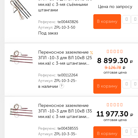
мм.кв) с 3-мя съёмными
Цена по запросу
штангами
В корзину
Референс:
te00443826
Артикул:
ZPL-10-3-50
Под заказ
Количество в упаковке (шт): 1
Габариты (мм): 1250 x 140 x 120
Переносное заземление
%
ЗПЛ -10-3 для ВЛ 10кВ (25
8 899.30
a
мм.кв) с 3-мя штангами…
9 126.78
a
оптовая цена
Референс:
te00112264
Артикул:
ZPL-10-3-25-
В корзину
в наличии
?
Сечение переносного заземления
Рабочее напряжение переносного заземления
Количество в упаковке (шт): 1
Габариты (мм): 1300 x 150 x 100
Переносное заземление
ЗПЛ -10-3 для ВЛ 10кВ (35
11 977.30
a
мм.кв) с 3-мя штангами…
оптовая цена
Референс:
te00438555
В корзину
Артикул:
ZPL-10-3-35-