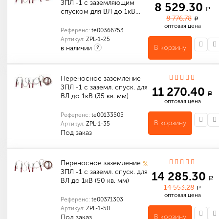
ЗПЛ -1 с заземляющим
8 529.30
a
спуском для ВЛ до 1кВ…
8 776.78
a
оптовая цена
Референс:
te00366753
Артикул:
ZPL-1-25
В корзину
в наличии
?
Сечение переносного заземления
Рабочее напряжение переносного заземления
Количество в упаковке (шт): 1
Габариты (мм): 420 x 150 x 150
Переносное заземление
ЗПЛ -1 с заземл. спуск. для
11 270.40
a
ВЛ до 1кВ (35 кв. мм)
оптовая цена
Референс:
te00133505
В корзину
Артикул:
ZPL-1-35
Под заказ
Сечение переносного заземления
Рабочее напряжение переносного заземления
Количество в упаковке (шт): 1
Габариты (мм): 420 x 150 x 150
Переносное заземление
%
ЗПЛ -1 с заземл. спуск. для
14 285.30
a
ВЛ до 1кВ (50 кв. мм)
14 553.28
a
оптовая цена
Референс:
te00371303
Артикул:
ZPL-1-50
В корзину
Под заказ