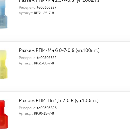
Разъем РПИ-Мн 2,5-7-0,8 (уп.100шт.)
Референс:
te00305827
Артикул:
RP31-25-7-8
Индивидуальные характеристики товара
Разъем РПИ-Мн 6,0-7-0,8 (уп.100шт.)
Референс:
te00305832
Артикул:
RP31-60-7-8
Индивидуальные характеристики товара
Разъем РПИ-Пн 1,5-7-0,8 (уп.100шт.)
Референс:
te00305826
Артикул:
RP30-15-7-8