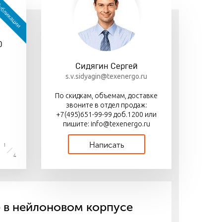
бликации
06 июля
18 марта
авка «Деловыми
Выключатели нагрузки
Новая серия
иями»
перекидные ВР П-67
автоматических
0
выключателей ВА69 NM
с электронным
расцепителем
Сидягин Сергей
s.v.sidyagin@texenergo.ru
По скидкам, объемам, доставке
звоните в отдел продаж:
+7(495)651-99-99 доб.1200 или
пишите: info@texenergo.ru
Написать
1
4
 в нейлоновом корпусе