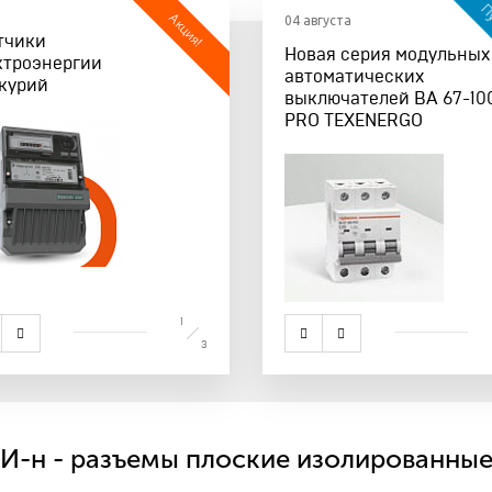
Пу
Акция!
04 августа
тчики
Изолента ПВХ
Дост
Новая серия модульных
ктроэнергии
«ПРЕМИУМ-КЛАССА» и
лин
автоматических
курий
«ЭКОНОМ»
выключателей ВА 67-10
PRO TEXENERGO
1
3
И-н - разъемы плоские изолированные