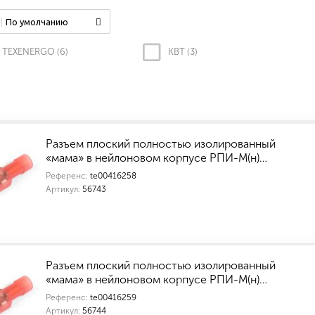
По умолчанию
TEXENERGO (
6
)
КВТ (
3
)
Разъем плоский полностью изолированный
«мама» в нейлоновом корпусе РПИ-М(н)…
Референс:
te00416258
Артикул:
56743
Разъем плоский полностью изолированный
«мама» в нейлоновом корпусе РПИ-М(н)…
Референс:
te00416259
Артикул:
56744