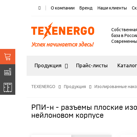
О компании
Бренд
Наши клиенты
Ск
Собственна
база в Росси
Современный
Успех начинается здесь!
Продукция
Прайс-листы
Катало
TEXENERGO
Продукция
Изолированные нако
РПИ-н - разъемы плоские из
нейлоновом корпусе