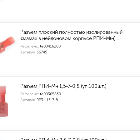
Разъем плоский полностью изолированный
«мама» в нейлоновом корпусе РПИ-М(н)…
Референс:
te00416260
Артикул:
56745
Разъем РПИ-Мн 1,5-7-0,8 (уп.100шт.)
Референс:
te00305830
Артикул:
RP31-15-7-8
Индивидуальные характеристики товара