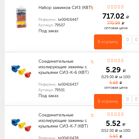
Набор зажимов СИЗ (КВТ)
%
717.02
a
Референс:
te00416447
770.99
a
Артикул:
79507
оптовая цена
Под заказ
В корзину
Количество в упаковке (короб): 1
Габариты (мм): 210 x 105 x 30
Количество в упаковке (короб): 36
Габариты (мм): 480 x 300 x 300
Соединительные
%
изолирующие зажимы с
5.29
a
крыльями СИЗ-К-6 (КВТ)
(529.00
за 100)
a
5.68
a
Референс:
te00416437
оптовая цена
Артикул:
79501
Под заказ
В корзину
Количество в упаковке (шт): 100
Габариты (мм): 260 x 140 x 20
Соединительные
%
изолирующие зажимы с
5.52
a
крыльями СИЗ-К-7 (КВТ)
(552.00
за 100)
a
5.93
a
Референс:
te00416438