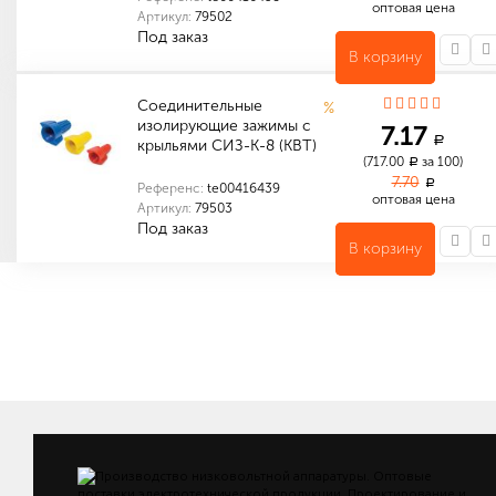
оптовая цена
Артикул:
79502
Под заказ
В корзину
Количество в упаковке (шт): 100
Габариты (мм): 260 x 140 x 20
Соединительные
%
изолирующие зажимы с
7.17
a
крыльями СИЗ-К-8 (КВТ)
(717.00
за 100)
a
7.70
a
Референс:
te00416439
оптовая цена
Артикул:
79503
Под заказ
В корзину
Количество в упаковке (шт): 100
Габариты (мм): 260 x 140 x 20