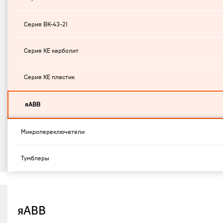
Серия ВК-43-21
Серия КЕ карболит
Серия КЕ пластик
яABB
Микропереключатели
Тумблеры
яABB