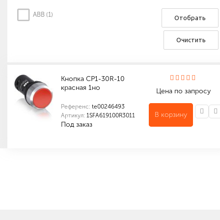
ABB (
1
)
Отобрать
Очистить
Кнопка CP1-30R-10
красная 1но
Цена по запросу
Референс:
te00246493
В корзину
Артикул:
1SFA619100R3011
Под заказ
Количество в упаковке (шт): 10
Габариты (мм): 300 x 100 x 100
Количество в упаковке (шт): 1