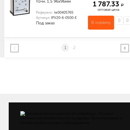
точн. 1,5 96х96мм
1 787.33
a
оптовая цена
Референс:
te00405765
Артикул:
IPV20-6-0500-E
В корзину
Под заказ
Количество в упаковке (шт): 1
1
2