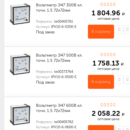
Вольтметр Э47 300В кл.
точн. 1,5 72х72мм
1 804.96
a
оптовая цена
Референс:
te00405761
Артикул:
IPV10-6-0300-E
В корзину
Под заказ
Количество в упаковке (шт): 1
Вольтметр Э47 500В кл.
точн. 1,5 72х72мм
1 758.13
a
оптовая цена
Референс:
te00373764
Артикул:
IPV10-6-0500-E
В корзину
Под заказ
Количество в упаковке (шт): 1
Количество в упаковке (шт): 100
Габариты (мм): 475 x 425 x 365
Вольтметр Э47 600В кл.
точн. 1,5 72х72мм
2 058.22
a
оптовая цена
Референс:
te00405762
Артикул:
IPV10-6-0600-E