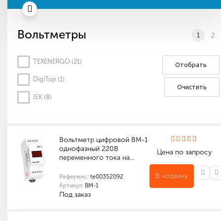
от 30шт. - 10%
Вольтметры
от 50шт. - 15%
1
2
от 100шт. - 20%
TEXENERGO (
21
)
Отобрать
от 400шт. - 30%
DigiTop (
1
)
Очистить
IEK (
8
)
Вольтметр цифровой ВМ-1
однофазный 220В
Цена по запросу
переменного тока на…
В корзину
Референс:
te00352092
Артикул:
ВМ-1
Под заказ
Количество в упаковке (шт): 1