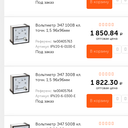
В корзину
Под заказ
Количество в упаковке (шт): 1
Вольтметр Э47 100В кл.
точн. 1,5 96х96мм
1 850.84
a
оптовая цена
Референс:
te00405763
Артикул:
IPV20-6-0100-E
В корзину
Под заказ
Количество в упаковке (шт): 1
Вольтметр Э47 300В кл.
точн. 1,5 96х96мм
1 822.30
a
оптовая цена
Референс:
te00405764
Артикул:
IPV20-6-0300-E
В корзину
Под заказ
Количество в упаковке (шт): 1
Вольтметр Э47 500В кл.