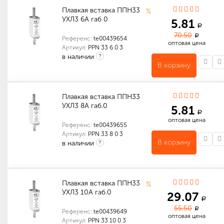
Плавкая вставка ППН33
%
УХЛ3 6А габ 0
5.81
a
70.50
a
Референс:
te00439654
оптовая цена
Артикул:
PPN 33 6 0 3
в наличии
?
В корзину
Количество в упаковке (шт): 1
Плавкая вставка ППН33
УХЛ3 8А габ.0
5.81
a
оптовая цена
Референс:
te00439655
Артикул:
PPN 33 8 0 3
В корзину
в наличии
?
Количество в упаковке (шт): 1
Плавкая вставка ППН33
%
УХЛ3 10А габ.0
29.07
a
55.50
a
Референс:
te00439649
оптовая цена
Артикул:
PPN 33 10 0 3