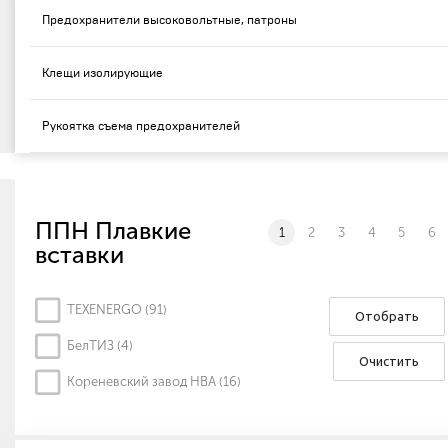
Предохранители высоковольтные, патроны
Клещи изолирующие
Рукоятка съема предохранителей
ППН Плавкие
1
2
3
4
5
6
вставки
TEXENERGO (
91
)
Отобрать
БелТИЗ (
4
)
Очистить
Кореневский завод НВА (
16
)