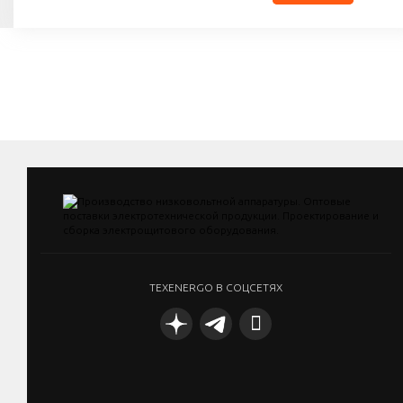
Количество в упаковке (шт): 1
TEXENERGO В СОЦСЕТЯХ