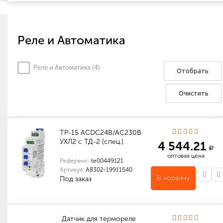
Реле и Автоматика
Реле и Автоматика (
4
)
Отобрать
Очистить
ТР-15 ACDC24В/АС230В
УХЛ2 с ТД-2 [спец.]
4 544.21
a
оптовая цена
Референс:
te00449121
Артикул:
A8302-19911540
В корзину
Под заказ
Количество в упаковке (шт): 1
Габариты (мм): 17.5 x 90 x 63
Датчик для термореле