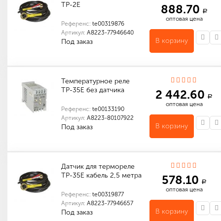
ТР-2Е
888.70
a
оптовая цена
Референс:
te00319876
Артикул:
A8223-77946640
В корзину
Под заказ
Количество в упаковке (шт): 1
Габариты (мм): 250 x 100 x 50
Температурное реле
ТР-35Е без датчика
2 442.60
a
оптовая цена
Референс:
te00133190
Артикул:
A8223-80107922
В корзину
Под заказ
Диапазон контролируемых температур
Количество в упаковке (шт): 1
Контроль и регулирование температуры
Датчик для термореле
ТР-35Е кабель 2,5 метра
578.10
a
оптовая цена
Референс:
te00319877
Артикул:
A8223-77946657
В корзину
Под заказ