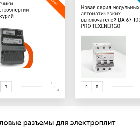
Пу
Акция!
тчики
Изолента ПВХ
Дост
Новая серия модульных
ктроэнергии
«ПРЕМИУМ-КЛАССА» и
лин
автоматических
курий
«ЭКОНОМ»
выключателей ВА 67-10
PRO TEXENERGO
1
3
ловые разъемы для электроплит