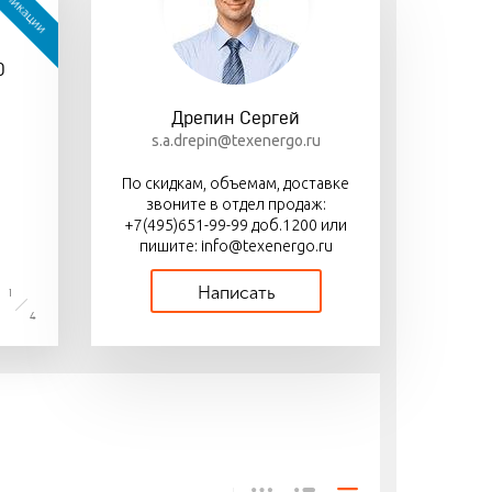
бликации
авка «Деловыми
Выключатели нагрузки
Новая серия
иями»
перекидные ВР П-67
автоматических
0
выключателей ВА69 NM
с электронным
расцепителем
Дрепин Сергей
s.a.drepin@texenergo.ru
По скидкам, объемам, доставке
звоните в отдел продаж:
+7(495)651-99-99 доб.1200 или
пишите: info@texenergo.ru
Написать
1
4