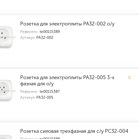
Розетка для электроплиты РА32-002 о/у
Референс:
te00115389
Артикул:
РА32-002
Розетка для электроплиты РА32-005 3-х
%
фазная для о/у
Референс:
te00115387
Артикул:
РА32-005
Розетка силовая трехфазная для с/у РС32-004