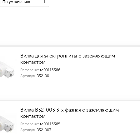
По умолчанию
Вилка для электроплиты с заземляющим
контактом
Референс:
te00115386
Артикул:
В32-001
Вилка В32-003 3-х фазная с заземляющим
контактом
Референс:
te00115385
Артикул:
В32-003