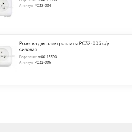
Референс:
te00115388
Артикул:
РС32-004
Розетка для электроплиты РС32-006 с/у
силовая
Референс:
te00115390
Артикул:
РС32-006