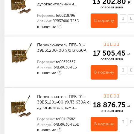
13 202.80
a
дугогасительными…
оптовая цена
Референс:
te00118796
В корзину
Артикул:
RPB37400-TE3D
в наличии
?
Количество в упаковке (шт): 1
Габариты (мм): 400 x 320 x 285
Переключатель ПРБ-01-
39В31200-00 УХЛ3 630А
17 505.45
a
оптовая цена
Референс:
te00379337
Артикул:
RPB39630-TE3
В корзину
в наличии
?
Количество в упаковке (шт): 1
Габариты (мм): 379 x 280 x 260
Переключатель ПРБ-01-
39В31201-00 УХЛ3 630А с
18 876.75
a
дугогасительными…
оптовая цена
Референс:
te00117682
В корзину
Артикул:
RPB39630-TE3D
в наличии
?