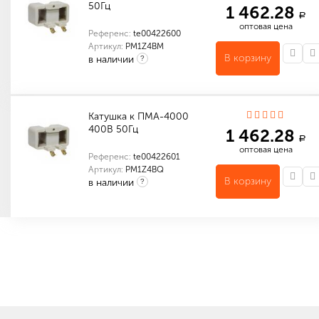
50Гц
1 462.28
a
оптовая цена
Референс:
te00422600
Артикул:
PM1Z4BM
В корзину
в наличии
?
Индивидуальные характеристики товара
Количество в упаковке (шт): 1
Катушка к ПМА-4000
400В 50Гц
1 462.28
a
оптовая цена
Референс:
te00422601
Артикул:
PM1Z4BQ
В корзину
в наличии
?
Индивидуальные характеристики товара
Количество в упаковке (шт): 1