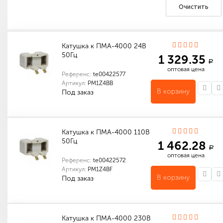
Очистить
Катушка к ПМА-4000 24В
50Гц
1 329.35
a
оптовая цена
Референс:
te00422577
Артикул:
PM1Z4BB
В корзину
Под заказ
Индивидуальные характеристики товара
Количество в упаковке (шт): 1
Катушка к ПМА-4000 110В
50Гц
1 462.28
a
оптовая цена
Референс:
te00422572
Артикул:
PM1Z4BF
В корзину
Под заказ
Индивидуальные характеристики товара
Количество в упаковке (шт): 1
Катушка к ПМА-4000 230В