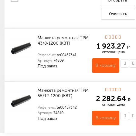
Отобрать
Очистить
Манжета ремонтная ТРМ
43/8-1200 (КВТ)
1 923.27
a
оптовая цена
Референс:
te00457341
Артикул:
74809
В корзину
Под заказ
Количество в упаковке (шт): 1
Габариты (мм): 1200 x 190 x 10
Манжета ремонтная ТРМ
55/12-1200 (КВТ)
2 282.64
a
оптовая цена
Референс:
te00457342
Артикул:
74810
В корзину
Под заказ
Количество в упаковке (шт): 1
Габариты (мм): 1200 x 200 x 10