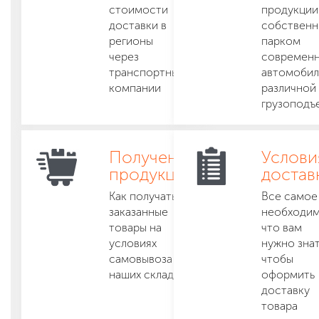
стоимости
продукции
доставки в
собствен
регионы
парком
через
современ
транспортные
автомобил
компании
различной
грузоподъ
Получение
Услови
продукции
достав
Как получать
Все самое
заказанные
необходим
товары на
что вам
условиях
нужно зна
самовывоза с
чтобы
наших складов
оформить
доставку
товара