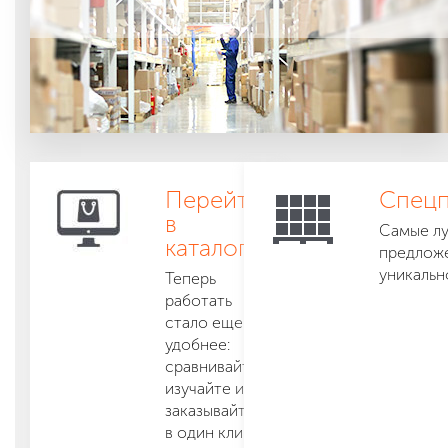
Перейти
Спец
в
Самые л
каталог
предложе
уникальн
Теперь
работать
стало еще
удобнее:
сравнивайте,
изучайте и
заказывайте
в один клик.