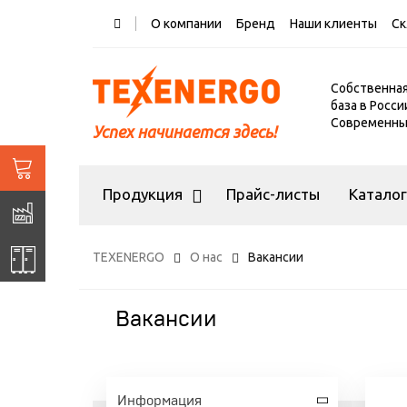
О компании
Бренд
Наши клиенты
Ск
Собственна
база в Росси
Современный
Успех начинается здесь!
Продукция
Прайс-листы
Катало
TEXENERGO
О нас
Вакансии
Вакансии
Информация