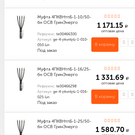
Индивидуальные характеристики товара
Габариты (мм): 200 x 200 x 20
Количество в упаковке (шт): 1
Габариты (мм): 200 x 200 x 20
Муфта 4ПКВНтпБ-1-10/50-
бн ОСВ ГринЭнерго
1 171.15
a
оптовая цена
Референс:
te00466300
Артикул:
ge-4-pkvntpb-1-010-
В корзину
050-bn
Под заказ
Индивидуальные характеристики товара
Габариты (мм): 200 x 200 x 20
Количество в упаковке (шт): 1
Габариты (мм): 200 x 200 x 20
Муфта 4ПКВНтпБ-1-16/25-
бн ОСВ ГринЭнерго
1 331.69
a
оптовая цена
Референс:
te00466298
Артикул:
ge-4-pkvntpb-1-016-
В корзину
025-bn
Под заказ
Индивидуальные характеристики товара
Габариты (мм): 400 x 100 x 100
Количество в упаковке (шт): 1
Габариты (мм): 400 x 100 x 100
Муфта 4ПКВНтпБ-1-25/50-
бн ОСВ ГринЭнерго
1 580.70
a