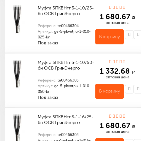
Муфта 5ПКВНтпБ-1-10/25-
бн ОСВ ГринЭнерго
1 680.67
a
оптовая цена
Референс:
te00466304
Артикул:
ge-5-pkvntpb-1-010-
В корзину
025-bn
Под заказ
Индивидуальные характеристики товара
Габариты (мм): 200 x 200 x 20
Количество в упаковке (шт): 1
Габариты (мм): 200 x 200 x 20
Муфта 5ПКВНтпБ-1-10/50-
бн ОСВ ГринЭнерго
1 332.68
a
оптовая цена
Референс:
te00466305
Артикул:
ge-5-pkvntpb-1-010-
В корзину
050-bn
Под заказ
Индивидуальные характеристики товара
Габариты (мм): 200 x 200 x 20
Количество в упаковке (шт): 1
Габариты (мм): 200 x 200 x 20
Муфта 5ПКВНтпБ-1-16/25-
бн ОСВ ГринЭнерго
1 680.67
a
оптовая цена
Референс:
te00466303
Артикул:
ge-5-pkvntpb-1-016-