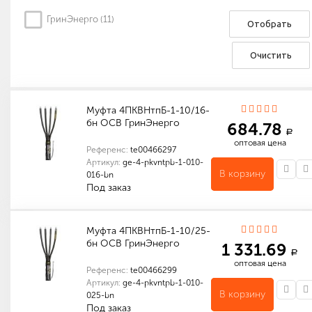
ГринЭнерго (
11
)
Отобрать
Очистить
Муфта 4ПКВНтпБ-1-10/16-
бн ОСВ ГринЭнерго
684.78
a
оптовая цена
Референс:
te00466297
Артикул:
ge-4-pkvntpb-1-010-
В корзину
016-bn
Под заказ
Индивидуальные характеристики товара
Габариты (мм): 200 x 200 x 20
Количество в упаковке (шт): 1
Габариты (мм): 200 x 200 x 20
Муфта 4ПКВНтпБ-1-10/25-
бн ОСВ ГринЭнерго
1 331.69
a
оптовая цена
Референс:
te00466299
Артикул:
ge-4-pkvntpb-1-010-
В корзину
025-bn
Под заказ