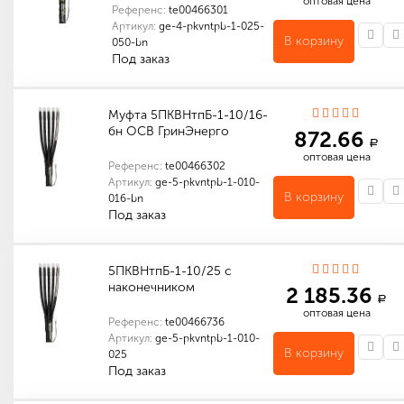
оптовая цена
Референс:
te00466301
Артикул:
ge-4-pkvntpb-1-025-
В корзину
050-bn
Под заказ
Индивидуальные характеристики товара
Габариты (мм): 400 x 100 x 100
Количество в упаковке (шт): 1
Габариты (мм): 400 x 100 x 100
Муфта 5ПКВНтпБ-1-10/16-
бн ОСВ ГринЭнерго
872.66
a
оптовая цена
Референс:
te00466302
Артикул:
ge-5-pkvntpb-1-010-
В корзину
016-bn
Под заказ
Индивидуальные характеристики товара
Габариты (мм): 200 x 200 x 20
Количество в упаковке (шт): 1
Габариты (мм): 200 x 200 x 20
5ПКВНтпБ-1-10/25 с
наконечником
2 185.36
a
оптовая цена
Референс:
te00466736
Артикул:
ge-5-pkvntpb-1-010-
В корзину
025
Под заказ
Количество в упаковке (шт): 1
Габариты (мм): 200 x 200 x 20