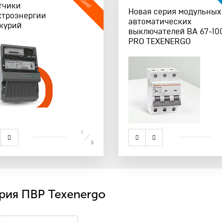
Пу
Акция!
тчики
Изолента ПВХ
Дост
Новая серия модульных
ктроэнергии
«ПРЕМИУМ-КЛАССА» и
лин
автоматических
курий
«ЭКОНОМ»
выключателей ВА 67-10
PRO TEXENERGO
1
3
рия ПВР Texenergo