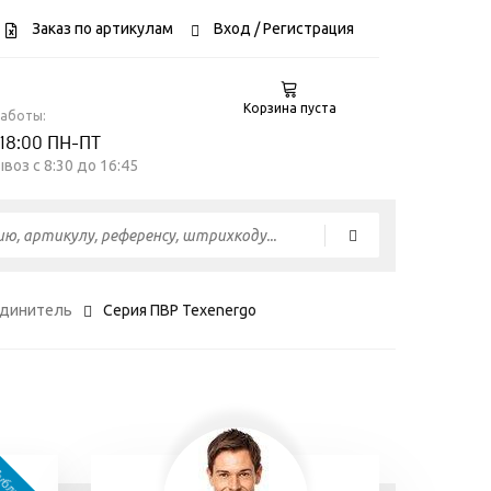
Заказ по артикулам
Вход
/ Регистрация
Корзина пуста
работы:
 18:00 ПН-ПТ
воз c 8:30 до 16:45
единитель
Серия ПВР Texenergo
06 июля
18 марта