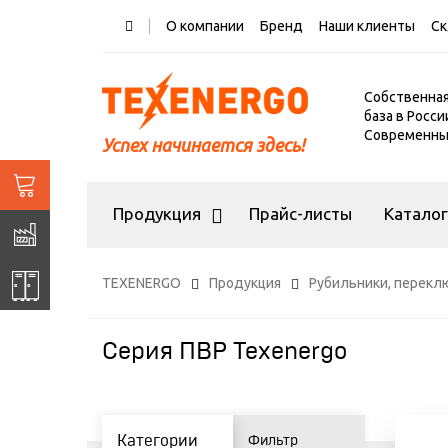
О компании
Бренд
Наши клиенты
Ск
Собственна
база в Росси
Современный
Успех начинается здесь!
Продукция
Прайс-листы
Катало
TEXENERGO
Продукция
Рубильники, перекл
Серия ПВР Texenergo
Категории
Фильтр