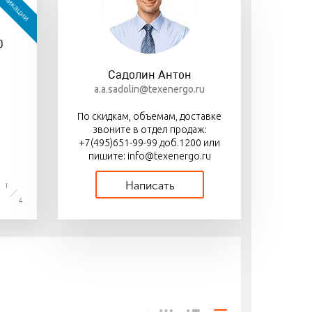
бликации
авка «Деловыми
Выключатели нагрузки
Новая серия
иями»
перекидные ВР П-67
автоматических
0
выключателей ВА69 NM
с электронным
расцепителем
Садолин Антон
a.a.sadolin@texenergo.ru
По скидкам, объемам, доставке
звоните в отдел продаж:
+7(495)651-99-99 доб.1200 или
пишите: info@texenergo.ru
Написать
1
4