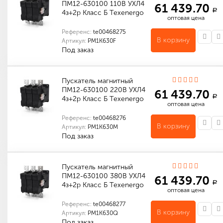
ПМ12-630100 110В УХЛ4
61 439.70
a
4з+2р Класс Б Texenergo
оптовая цена
Референс:
te00468275
В корзину
Артикул:
PM1K630F
Под заказ
Количество в упаковке (шт): 1
Габариты (мм): 400 x 295 x 340
Пускатель магнитный
ПМ12-630100 220В УХЛ4
61 439.70
a
4з+2р Класс Б Texenergo
оптовая цена
Референс:
te00468276
В корзину
Артикул:
PM1K630M
Под заказ
Количество в упаковке (шт): 1
Габариты (мм): 400 x 295 x 340
Пускатель магнитный
ПМ12-630100 380В УХЛ4
61 439.70
a
4з+2р Класс Б Texenergo
оптовая цена
Референс:
te00468277
В корзину
Артикул:
PM1K630Q
Под заказ