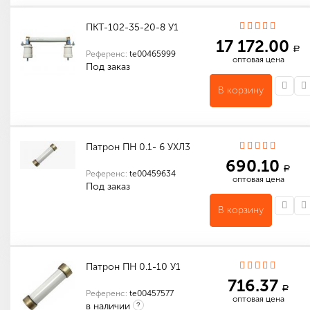
ПКТ-102-35-20-8 У1
17 172.00
a
Референс:
te00465999
оптовая цена
Под заказ
В корзину
Индивидуальные характеристики товара
Габариты (мм): 754 x 140 x 460
Количество в упаковке (шт): 1
Габариты (мм): 754 x 140 x 460
Патрон ПН 0.1- 6 УХЛ3
690.10
a
Референс:
te00459634
оптовая цена
Под заказ
В корзину
Количество в упаковке (шт): 1
Патрон ПН 0.1-10 У1
716.37
a
Референс:
te00457577
оптовая цена
в наличии
?