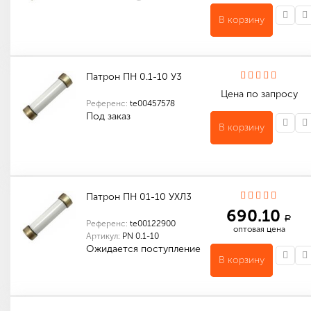
В корзину
Количество в упаковке (шт): 1
Количество в упаковке (шт): 6
Габариты (мм): 320 x 170 x 170
Патрон ПН 0.1-10 У3
Цена по запросу
Референс:
te00457578
Под заказ
В корзину
Количество в упаковке (шт): 1
Патрон ПН 01-10 УХЛ3
690.10
a
Референс:
te00122900
оптовая цена
Артикул:
PN 0.1-10
Ожидается поступление
В корзину
Количество в упаковке (шт): 1
Материал токопроводящих элементов