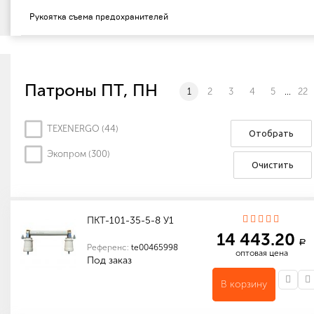
Рукоятка съема предохранителей
Патроны ПТ, ПН
1
2
3
4
5
...
22
TEXENERGO (
44
)
Отобрать
Экопром (
300
)
Очистить
ПКТ-101-35-5-8 У1
14 443.20
a
Референс:
te00465998
оптовая цена
Под заказ
В корзину
Индивидуальные характеристики товара
Габариты (мм): 702 x 140 x 450
Количество в упаковке (шт): 1
Габариты (мм): 702 x 140 x 450