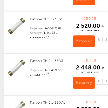
Индивидуальные характеристики товара
Количество в упаковке (шт): 1
Патрон ПН 0.1-35 У1
2 520.00
a
Референс:
te00447578
оптовая цена
Артикул:
PN 0.1-35 1
в наличии
?
В корзину
Материал токопроводящих элементов
Количество в упаковке (шт): 1
Патрон ПН 0.1-35 У3
2 448.00
a
Референс:
te00457127
оптовая цена
в наличии
?
В корзину
Количество в упаковке (шт): 1
Патрон ПН 0.1-35 ХЛ1