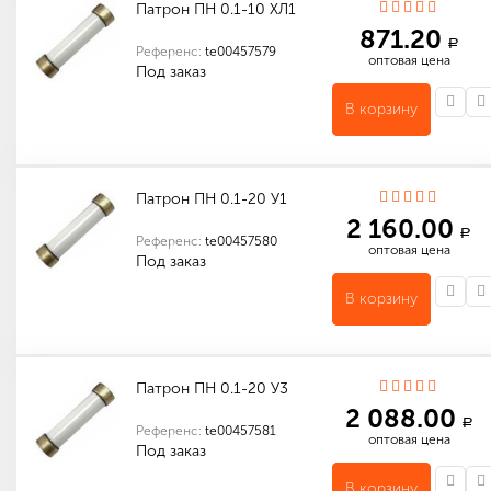
Патрон ПН 0.1-10 ХЛ1
871.20
a
Референс:
te00457579
оптовая цена
Под заказ
В корзину
Количество в упаковке (шт): 1
Патрон ПН 0.1-20 У1
2 160.00
a
Референс:
te00457580
оптовая цена
Под заказ
В корзину
Индивидуальные характеристики товара
Количество в упаковке (шт): 1
Патрон ПН 0.1-20 У3
2 088.00
a
Референс:
te00457581
оптовая цена
Под заказ
В корзину