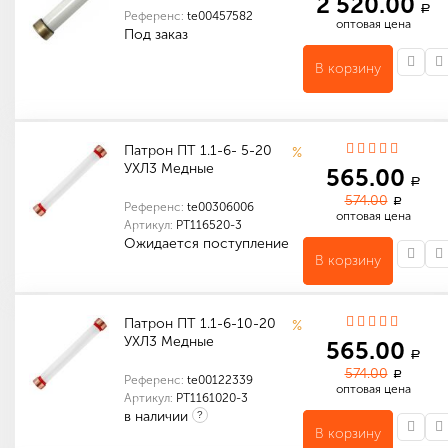
2 520.00
a
Референс:
te00457582
оптовая цена
Под заказ
В корзину
Количество в упаковке (шт): 1
Патрон ПТ 1.1-6- 5-20
%
УХЛ3 Медные
565.00
a
574.00
a
Референс:
te00306006
оптовая цена
Артикул:
PT116520-3
Ожидается поступление
В корзину
Количество в упаковке (шт): 24
Габариты (мм): 380 x 460 x 350
Материал токопроводящих элементов
Номинальная частота переменного тока, Гц
Количество в упаковке (шт): 1
Патрон ПТ 1.1-6-10-20
%
УХЛ3 Медные
565.00
a
574.00
a
Референс:
te00122339
оптовая цена
Артикул:
PT1161020-3
в наличии
?
В корзину