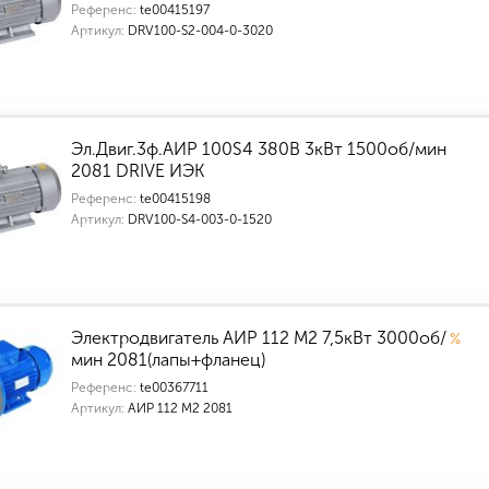
Референс:
te00415197
Артикул:
DRV100-S2-004-0-3020
Эл.Двиг.3ф.АИР 100S4 380В 3кВт 1500об/мин
2081 DRIVE ИЭК
Референс:
te00415198
Артикул:
DRV100-S4-003-0-1520
Электродвигатель АИР 112 M2 7,5кВт 3000об/
%
мин 2081(лапы+фланец)
Референс:
te00367711
Артикул:
АИР 112 M2 2081