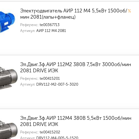
Электродвигатель АИР 112 M4 5,5кВт 1500об/
%
мин 2081(лапы+фланец)
Референс:
te00367713
Артикул:
АИР 112 M4 2081
Эл.Двиг.3ф.АИР 112M2 380В 7,5кВт 3000об/мин
2081 DRIVE ИЭК
Референс:
te00415201
Артикул:
DRV112-M2-007-5-3020
Эл.Двиг.3ф.АИР 112M4 380В 5,5кВт 1500об/мин
2081 DRIVE ИЭК
Референс:
te00415202
Артикул:
DRV112-M4-005-5-1520