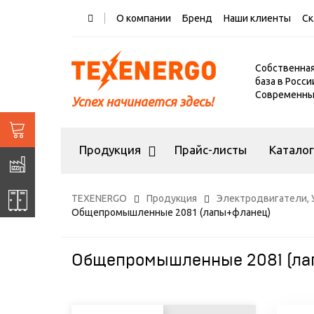
О компании
Бренд
Наши клиенты
Ск
Собственна
база в Росси
Современный
Успех начинается здесь!
Продукция
Прайс-листы
Катало
TEXENERGO
Продукция
Электродвигатели, 
Общепромышленные 2081 (лапы+фланец)
Общепромышленные 2081 (ла