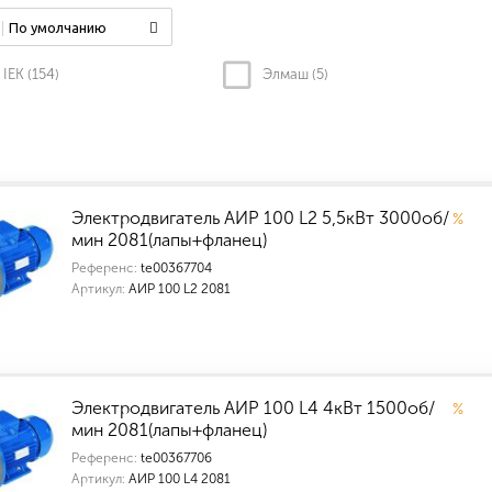
По умолчанию
IEK (
154
)
Элмаш (
5
)
Электродвигатель АИР 100 L2 5,5кВт 3000об/
%
мин 2081(лапы+фланец)
Референс:
te00367704
Артикул:
АИР 100 L2 2081
Электродвигатель АИР 100 L4 4кВт 1500об/
%
мин 2081(лапы+фланец)
Референс:
te00367706
Артикул:
АИР 100 L4 2081