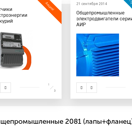
Пу
Акция!
21 сентября 2014
тчики
Изолента ПВХ
Дост
Общепромышленные
ктроэнергии
«ПРЕМИУМ-КЛАССА» и
лин
электродвигатели сери
курий
«ЭКОНОМ»
АИР
1
3
щепромышленные 2081 (лапы+фланец