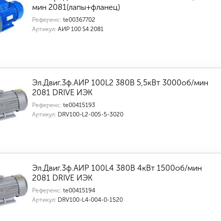
мин 2081(лапы+фланец)
Референс:
te00367702
Артикул:
АИР 100 S4 2081
Эл.Двиг.3ф.АИР 100L2 380В 5,5кВт 3000об/мин
2081 DRIVE ИЭК
Референс:
te00415193
Артикул:
DRV100-L2-005-5-3020
Эл.Двиг.3ф.АИР 100L4 380В 4кВт 1500об/мин
2081 DRIVE ИЭК
Референс:
te00415194
Артикул:
DRV100-L4-004-0-1520