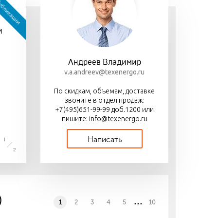
бликации
05 сентября 2014
авка «Деловыми
Компания «МФК
иями»
и
Техэнерго» представляет
новые
общепромышленные
электродвигатели
Андреев Владимир
производства «ЭЛМАШ»
v.a.andreev@texenergo.ru
По скидкам, объемам, доставке
звоните в отдел продаж:
+7(495)651-99-99 доб.1200 или
пишите: info@texenergo.ru
Написать
1
2
)
...
1
2
3
4
5
10