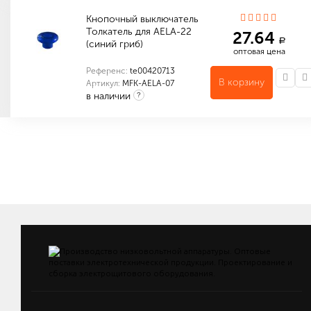
Кнопочный выключатель
Толкатель для AELA-22
27.64
a
(синий гриб)
оптовая цена
Референс:
te00420713
В корзину
Артикул:
MFK-AELA-07
в наличии
?
Индивидуальные характеристики товара
Количество в упаковке (шт): 1