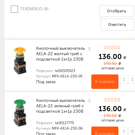
TEXENERGO (
8
)
Отобрать
Очистить
Кнопочный выключатель
%
AELA-22 желтый гриб с
136.00
a
подсветкой 1з+1р 230В
140.50
a
оптовая цена
Референс:
te00305923
Артикул:
MFK-AELA-230-05
В корзину
Под заказ
Количество в упаковке (шт): 1
Количество в упаковке (шт): 400
Габариты (мм): 540 x 320 x 410
Количество в упаковке (шт): 10
Габариты (мм): 210 x 105 x 110
Кнопочный выключатель
%
AELA-22 зеленый гриб с
136.00
a
подсветкой 1з+1р 230В
140.50
a
оптовая цена
Референс:
te00127775
Артикул:
MFK-AELA-230-06
В корзину
Под заказ