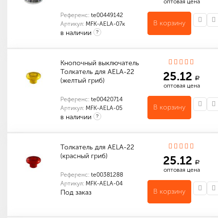
оптовая цена
Референс:
te00449142
В корзину
Артикул:
MFK-AELA-07к
в наличии
?
Кнопочный выключатель
Толкатель для AELA-22
25.12
a
(желтый гриб)
оптовая цена
Референс:
te00420714
В корзину
Артикул:
MFK-AELA-05
в наличии
?
Индивидуальные характеристики товара
Количество в упаковке (шт): 1
Толкатель для AELA-22
(красный гриб)
25.12
a
оптовая цена
Референс:
te00381288
Артикул:
MFK-AELA-04
В корзину
Под заказ
Индивидуальные характеристики товара
Количество в упаковке (шт): 1