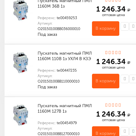
Пускатель магнитный ПМЛ
1160М 36В 1з
1 246.34
a
оптовая цена
Референс:
te00459253
Артикул:
В корзину
O20150100ВВ036000010
Под заказ
Количество в упаковке (шт): 1
Пускатель магнитный ПМЛ
1160М 110В 1з УХЛ4 В КЗЭ
1 246.34
a
оптовая цена
Референс:
te00447235
Артикул:
В корзину
O20150100ВВ110000010
Под заказ
Индивидуальные характеристики товара
Количество в упаковке (шт): 1
Пускатель магнитный ПМЛ
1160М 127В 1з
1 246.34
a
оптовая цена
Референс:
te00454979
Артикул:
В корзину
O20150100ВВ127000010