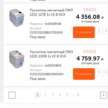
Количество в упаковке (шт): 1
Пускатель магнитный ПМЛ
1210 127В 1з У2 В КЗЭ
4 356.08
a
оптовая цена
Референс:
te00428546
Артикул:
В корзину
O20210101ВВ127001910
Под заказ
Количество в упаковке (шт): 1
Габариты (мм): 171 x 104 x 126
Пускатель магнитный ПМЛ
1220 220В 1з У2 В КЗЭ
4 759.97
a
оптовая цена
Референс:
te00420850
Артикул:
В корзину
O20220101ВВ220001910
Под заказ
Количество в упаковке (шт): 1
Габариты (мм): 171 x 104 x 126
1
2
3
4
5
...
8