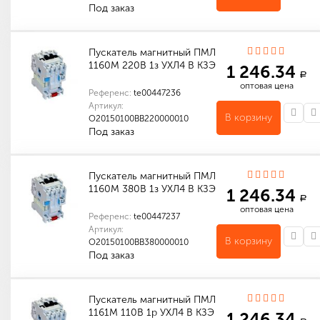
Под заказ
Индивидуальные характеристики товара
Количество в упаковке (шт): 1
Пускатель магнитный ПМЛ
1160М 220В 1з УХЛ4 В КЗЭ
1 246.34
a
оптовая цена
Референс:
te00447236
Артикул:
В корзину
O20150100ВВ220000010
Под заказ
Индивидуальные характеристики товара
Количество в упаковке (шт): 1
Пускатель магнитный ПМЛ
1160М 380В 1з УХЛ4 В КЗЭ
1 246.34
a
оптовая цена
Референс:
te00447237
Артикул:
В корзину
O20150100ВВ380000010
Под заказ
Индивидуальные характеристики товара
Количество в упаковке (шт): 1
Пускатель магнитный ПМЛ
1161М 110В 1р УХЛ4 В КЗЭ
1 246.34