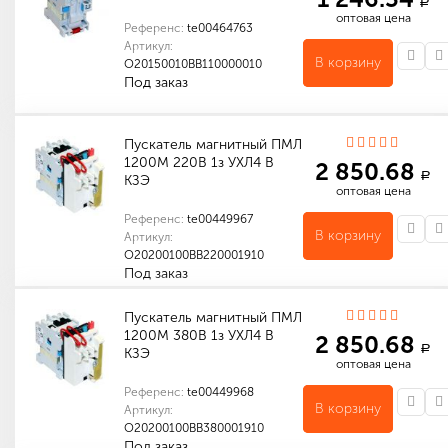
a
оптовая цена
Референс:
te00464763
Артикул:
В корзину
O20150010ВВ110000010
Под заказ
Количество в упаковке (шт): 1
Пускатель магнитный ПМЛ
1200М 220В 1з УХЛ4 В
2 850.68
a
КЗЭ
оптовая цена
Референс:
te00449967
В корзину
Артикул:
O20200100ВВ220001910
Под заказ
Количество в упаковке (шт): 1
Пускатель магнитный ПМЛ
1200М 380В 1з УХЛ4 В
2 850.68
a
КЗЭ
оптовая цена
Референс:
te00449968
В корзину
Артикул:
O20200100ВВ380001910
Под заказ