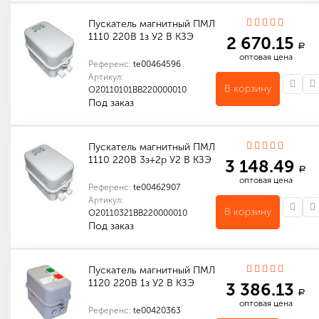
Пускатель магнитный ПМЛ
1110 220В 1з У2 В КЗЭ
2 670.15
a
оптовая цена
Референс:
te00464596
Артикул:
В корзину
O20110101ВВ220000010
Под заказ
Количество в упаковке (шт): 1
Габариты (мм): 178 x 104 x 122
Пускатель магнитный ПМЛ
1110 220В 3з+2р У2 В КЗЭ
3 148.49
a
оптовая цена
Референс:
te00462907
Артикул:
В корзину
O20110321ВВ220000010
Под заказ
Количество в упаковке (шт): 1
Габариты (мм): 178 x 104 x 122
Пускатель магнитный ПМЛ
1120 220В 1з У2 В КЗЭ
3 386.13
a
оптовая цена
Референс:
te00420363