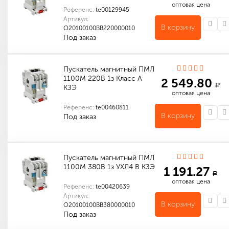
оптовая цена
Референс:
te00129945
Артикул:
В корзину
O20100100ВВ220000010
Под заказ
Напряжение катушки управления
Кашинский завод электроаппаратуры ОАО
Количество в упаковке (шт): 1
Индивидуальные характеристики товара
Пускатель магнитный ПМЛ
1100М 220В 1з Класс А
2 549.80
a
КЗЭ
оптовая цена
Референс:
te00460811
В корзину
Под заказ
Количество в упаковке (шт): 1
Пускатель магнитный ПМЛ
1100М 380В 1з УХЛ4 В КЗЭ
1 191.27
a
оптовая цена
Референс:
te00420639
Артикул:
В корзину
O20100100ВВ380000010
Под заказ
Напряжение катушки управления
Индивидуальные характеристики товара
Количество в упаковке (шт): 1