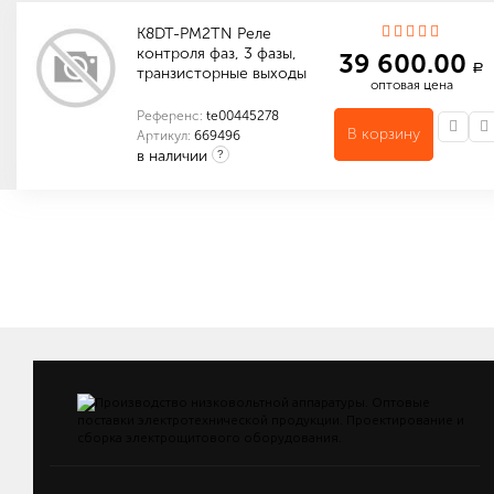
K8DT-PM2TN Реле
контроля фаз, 3 фазы,
39 600.00
a
транзисторные выходы
оптовая цена
Референс:
te00445278
В корзину
Артикул:
669496
в наличии
?