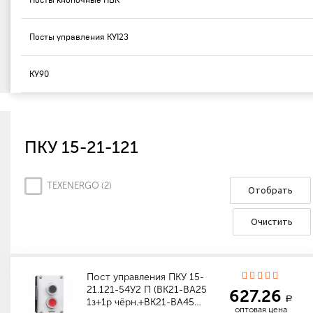
Посты кнопочные ПВК
Посты управления КУ123
КУ90
ПКУ 15-21-121
TEXENERGO (
2
)
Отобрать
Очистить
Пост управления ПКУ 15-
21.121-54У2 П (ВК21-ВА25
627.26
a
1з+1р чёрн.+ВК21-ВА45…
оптовая цена