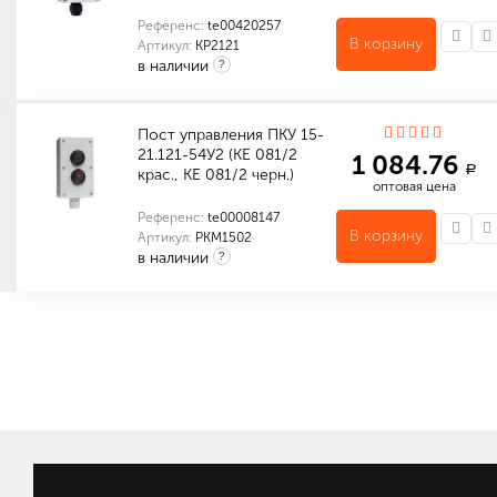
Референс:
te00420257
В корзину
Артикул:
KP2121
в наличии
?
Количество в упаковке (шт): 1
Пост управления ПКУ 15-
21.121-54У2 (КЕ 081/2
1 084.76
a
крас., КЕ 081/2 черн.)
оптовая цена
Референс:
te00008147
В корзину
Артикул:
PKM1502
в наличии
?
Для пристройки к ровной поверхности
Количество в упаковке (шт): 1