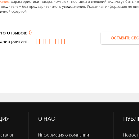
мание:
характеристики товара, комплект поставки и внешний вид могут быть и
зводителем без предварительного уведомления. Указанная информация не явл
ичной офертой.
го отзывов:
0
ОСТАВИТЬ СВО
дний рейтинг:
ЦИЯ
О НАС
ПУБЛ
каталог
Информация о компании
Новост