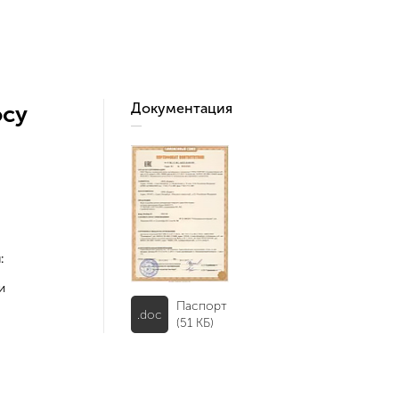
Документация
осу
:
и
Паспорт
.doc
(51 КБ)