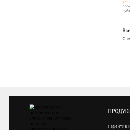
Вни
прои
публ
Все
Сре
ПРОДУК
Перейти в 