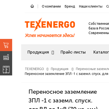
О компании
Бренд
Наши клиенты
С
Собственна
база в Росси
Современный
Успех начинается здесь!
Продукция
Прайс-листы
Катало
TEXENERGO
Продукция
Переносные заземл
Переносное заземление ЗПЛ -1 с заземл. спуск. для 
Переносное заземление
ЗПЛ -1 с заземл. спуск.