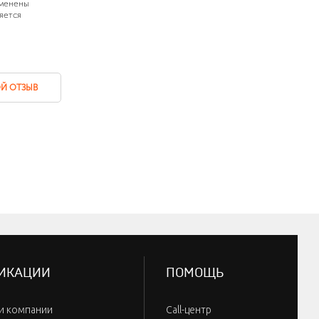
зменены
яется
Й ОТЗЫВ
ИКАЦИИ
ПОМОЩЬ
и компании
Call-центр