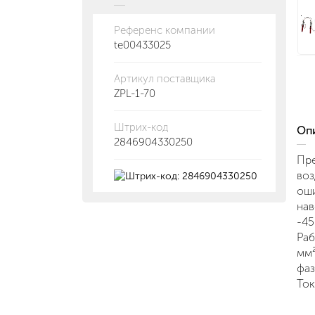
Референс компании
te00433025
Артикул поставщика
ZPL-1-70
Штрих-код
О
2846904330250
Пре
воз
оши
нав
-45
Раб
мм²
фаз
Ток