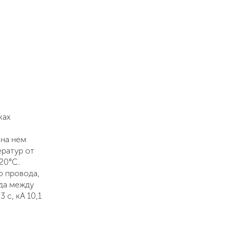
ках
 на нем
ератур от
20°С.
о провода,
ода между
 с, кА 10,1