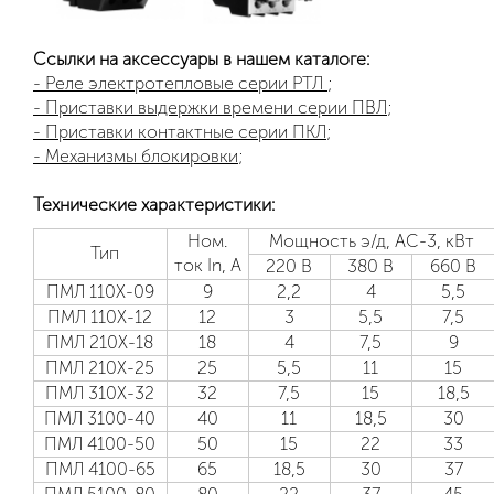
Ссылки на аксессуары в нашем каталоге:
- Реле электротепловые серии РТЛ
;
- Приставки выдержки времени серии ПВЛ
;
- Приставки контактные серии ПКЛ
;
- Механизмы блокировки
;
Технические характеристики:
Ном.
Мощность э/д, АС-3, кВт
Тип
ток In, А
220 В
380 В
660 В
ПМЛ 110Х-09
9
2,2
4
5,5
ПМЛ 110Х-12
12
3
5,5
7,5
ПМЛ 210Х-18
18
4
7,5
9
ПМЛ 210Х-25
25
5,5
11
15
ПМЛ 310Х-32
32
7,5
15
18,5
ПМЛ 3100-40
40
11
18,5
30
ПМЛ 4100-50
50
15
22
33
ПМЛ 4100-65
65
18,5
30
37