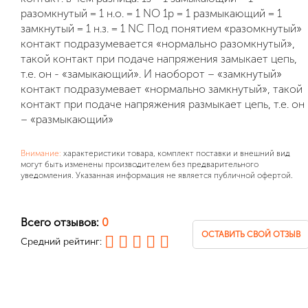
разомкнутый = 1 н.о. = 1 NO 1р = 1 размыкающий = 1
замкнутый = 1 н.з. = 1 NC Под понятием «разомкнутый»
контакт подразумевается «нормально разомкнутый»,
такой контакт при подаче напряжения замыкает цепь,
т.е. он - «замыкающий». И наоборот – «замкнутый»
контакт подразумевает «нормально замкнутый», такой
контакт при подаче напряжения размыкает цепь, т.е. он
– «размыкающий»
Внимание:
характеристики товара, комплект поставки и внешний вид
могут быть изменены производителем без предварительного
уведомления. Указанная информация не является публичной офертой.
Всего отзывов:
0
ОСТАВИТЬ СВОЙ ОТЗЫВ
Средний рейтинг: