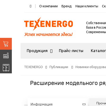
О компании
Бренд
Наши клиенты
Ск
Собственна
база в Росси
Современный
Успех начинается здесь!
Продукция
Прайс-листы
Катало
TEXENERGO
Публикации
Новинки оборудов
Расширение модельного ря
Проч
Информация