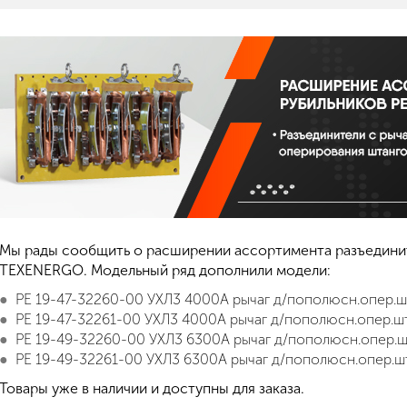
Мы рады сообщить о расширении ассортимента разъедини
TEXENERGO. Модельный ряд дополнили модели:
РЕ 19-47-32260-00 УХЛ3 4000А рычаг д/пополюсн.опер.
РЕ 19-47-32261-00 УХЛ3 4000А рычаг д/пополюсн.опер.ш
РЕ 19-49-32260-00 УХЛ3 6300А рычаг д/пополюсн.опер.
РЕ 19-49-32261-00 УХЛ3 6300А рычаг д/пополюсн.опер.ш
Товары уже в наличии и доступны для заказа.