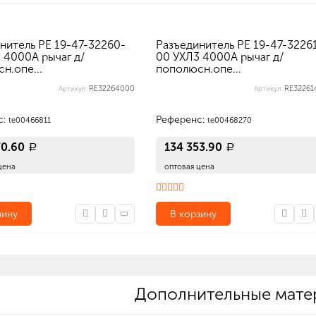
нитель РЕ 19-47-32260-
Разъединитель РЕ 19-47-3226
 4000А рычаг д/
00 УХЛ3 4000А рычаг д/
н.опе...
пополюсн.опе...
RE32264000
RE32261
Артикул:
Артикул:
с:
Референс:
te00466811
te00468270
70.60
134 353.90
a
a
цена
оптовая цена
зину
В корзину
): 620 x 385 x 430, вес (кг): 47.79
Количество в упаковке (шт): 1, габариты (мм): 620 x 385 x 430, вес (кг): 48.79
Дополнительные мате