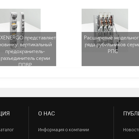
XENERGO представляет
Расширение модельног
новинку: вертикальный
ряда рубильников сери
предохранитель-
РПС
разъединитель серии
ППВР
ЦИЯ
О НАС
ПУБЛ
каталог
Информация о компании
Новост