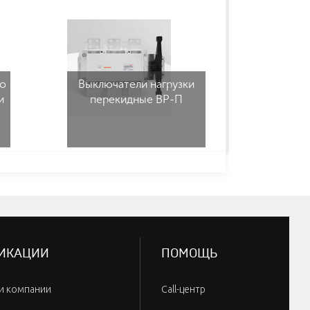
о
Выключатели нагрузки
Плав
и
перекидные ВР-П
предо
ИКАЦИИ
ПОМОЩЬ
и компании
Call-центр