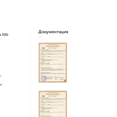
Документация
а 300)
:
и