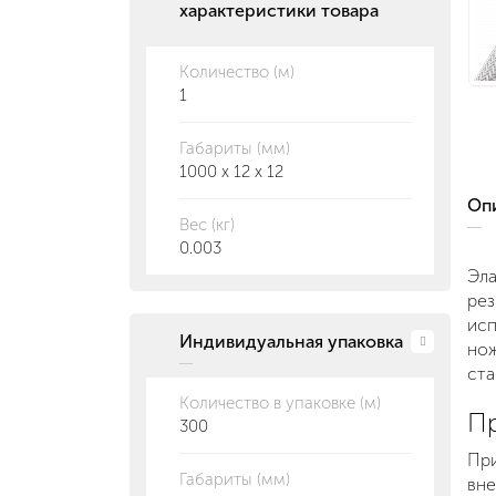
характеристики товара
Количество (м)
1
Габариты (мм)
1000 x 12 x 12
О
Вес (кг)
0.003
Эла
рез
исп
Индивидуальная упаковка
нож
ста
Количество в упаковке (м)
П
300
При
Габариты (мм)
вне