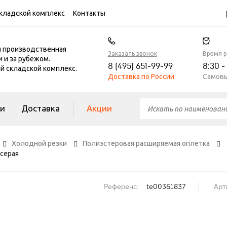
кладской комплекс
Контакты
я производственная
Заказать звонок
Время 
и и за рубежом.
8 (495) 651-99-99
8:30 -
 складской комплекс.
Доставка по России
Самовы
ги
Доставка
Акции
Холодной резки
Полиэстеровая расширяемая оплетка
 серая
Референс:
te00361837
Арт