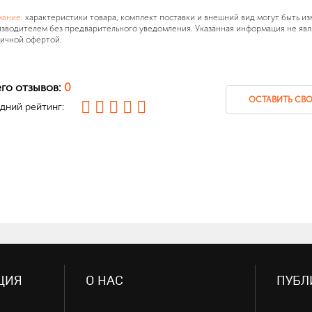
мание:
характеристики товара, комплект поставки и внешний вид могут быть и
зводителем без предварительного уведомления. Указанная информация не явл
ичной офертой.
го отзывов:
0
ОСТАВИТЬ СВО
дний рейтинг:
ЦИЯ
О НАС
ПУБЛ