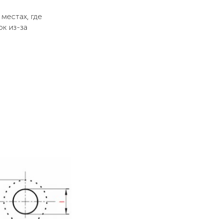
местах, где
ок из-за