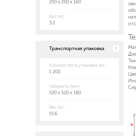
250 x 250 x 160
зак
обс
Вес (кг)
нел
3.2
отс
Те
Мат
Транспортная упаковка
Диа
Тем
Количество в упаковке (м)
Кла
1 200
Цве
Инс
Габариты (мм)
Сер
520 x 520 x 180
Вес (кг)
15.6