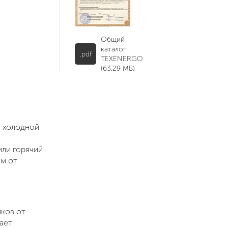
Общий
каталог
.pdf
TEXENERGO
(63.29 МБ)
я холодной
или горячий
ем от
иков от
ает