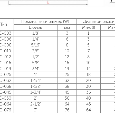
Номинальный размер (W)
Диапазон расши
Тип
Дюймы
мм
Мин. (I)
Мак
С-003
1/8"
3
1
С-006
1/4"
6
3
С-008
5/16"
8
5
С-010
3/8"
10
7
С-012
1/2"
12
8
С-016
5/8"
16
10
С-019
3/4"
19
14
С-025
1"
25
18
С-032
1-1/4"
32
20
С-038
1-1/2"
38
30
С-045
1-3/4"
45
35
С-050
2"
50
40
С-064
2-1/2"
64
45
С-076
3"
76
64