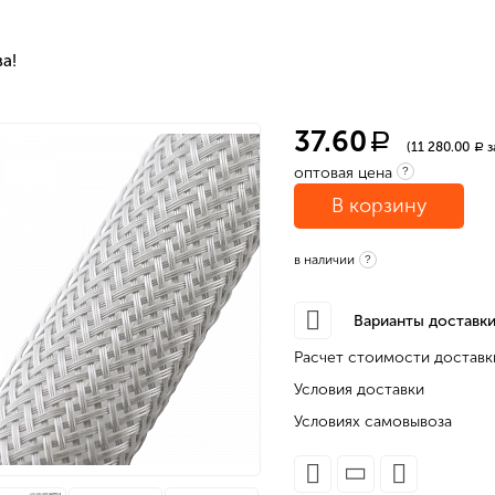
а!
37.60
a
(11 280.00
з
a
оптовая цена
?
В корзину
в наличии
?
Варианты доставки
Расчет стоимости доставк
Условия доставки
Условиях самовывоза