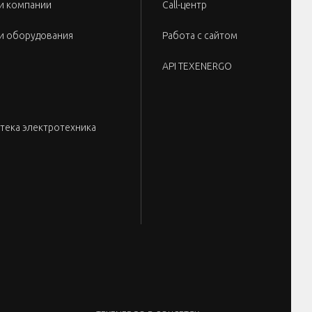
и компании
Call-центр
и оборудования
Работа с сайтом
API TEXENERGO
тека электротехника