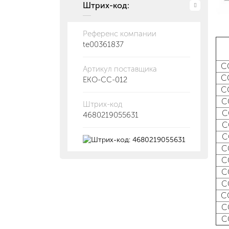
Штрих-код:
Референс компании
te00361837
С
Артикул поставщика
С
EKO-CC-012
С
С
Штрих-код
С
4680219055631
С
С
С
С
С
С
С
С
С