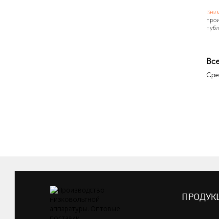
Вни
прои
публ
Все
Сре
ПРОДУК