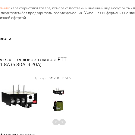
мание:
характеристики товара, комплект поставки и внешний вид могут быть и
зводителем без предварительного уведомления. Указанная информация не явл
ичной офертой.
алоги
еле эл. тепловое токовое РТТ
1 8А (6.80А-9.20А)
PM12-RTT131.3
Артикул:
<
>