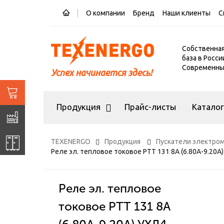
О компании
Бренд
Наши клиенты
С
Собственна
база в Росси
Современный
Успех начинается здесь!
Продукция
Прайс-листы
Катало
TEXENERGO
Продукция
Пускатели электром
Реле эл. тепловое токовое РТТ 131 8А (6.80А-9.20А
Реле эл. тепловое
токовое РТТ 131 8А