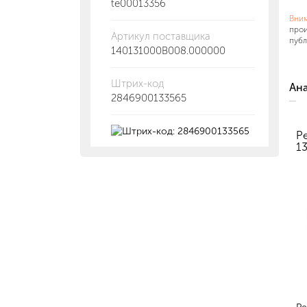
te00013356
Вни
прои
Артикул поставщика
публ
140131000В008.000000
Штрих-код
Ан
2846900133565
Р
13