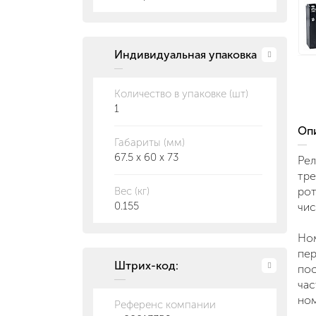
Индивидуальная упаковка
Количество в упаковке (шт)
1
О
Габариты (мм)
67.5 x 60 x 73
Рел
тре
Вес (кг)
рот
0.155
чис
Ном
пер
Штрих-код:
пос
час
ном
Референс компании