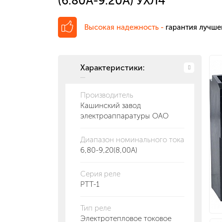
(6.80А-9.20А) УХЛ4
Высокая надежность -
гарантия лучше
Характеристики:
Производитель
Кашинский завод
электроаппаратуры ОАО
Диапазон номинального тока
6,80-9,20(8,00А)
Серия реле
РТТ-1
Тип реле
Электротепловое токовое