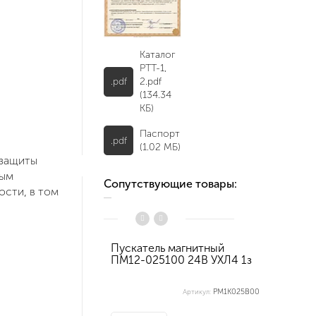
Каталог
РТТ-1,
.pdf
2.pdf
(134.34
КБ)
Паспорт
.pdf
(1.02 МБ)
 защиты
тым
Сопутствующие товары:
сти, в том
Пускатель магнитный
Пускате
ПМ12-025100 24В УХЛ4 1з
ПМ12-0
1з КЗЭ
PM1K025B00
Артикул:
Арти