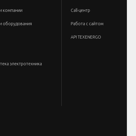
и компании
Call-центр
и оборудования
Работа с сайтом
API TEXENERGO
тека электротехника