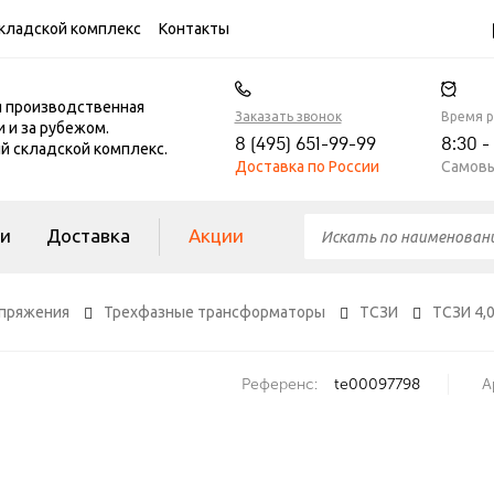
кладской комплекс
Контакты
я производственная
Заказать звонок
Время 
и и за рубежом.
8 (495) 651-99-99
8:30 -
 складской комплекс.
Доставка по России
Самовы
ги
Доставка
Акции
пряжения
Трехфазные трансформаторы
ТСЗИ
ТСЗИ 4,
Референс:
te00097798
А