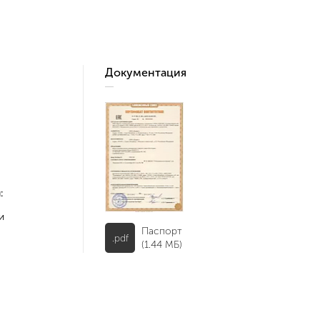
Документация
:
и
Паспорт
.pdf
(1.44 МБ)