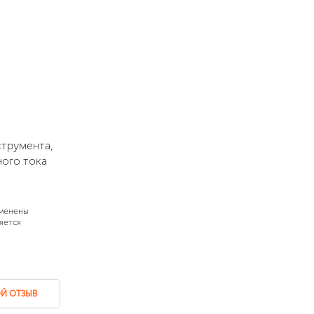
трумента,
ного тока
зменены
яется
Й ОТЗЫВ