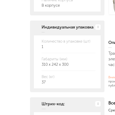
Наличие корпуса
В корпусе
Индивидуальная упаковка
Количество в упаковке (шт)
О
1
Тра
эле
Габариты (мм)
310 x 242 x 300
час
Вес (кг)
Вни
прои
37
публ
Все
Штрих-код:
Сре