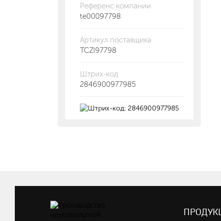
Референс компании
te00097798
Артикул поставщика
TCZI97798
Штрих-код
2846900977985
ПРОДУК