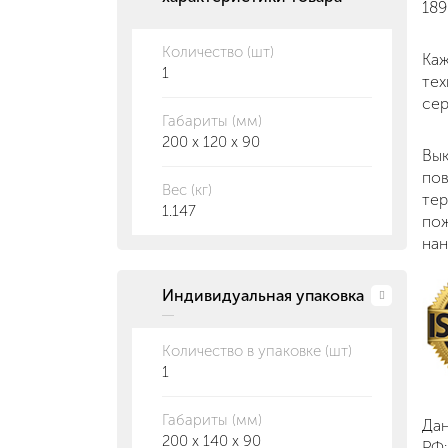
189
Количество (шт)
Каж
1
тех
сер
Габариты (мм)
200 x 120 x 90
Вык
пов
Вес (кг)
тер
1.147
пож
на
Индивидуальная упаковка
Количество в упаковке (шт)
1
Габариты (мм)
Да
200 x 140 x 90
РФ: