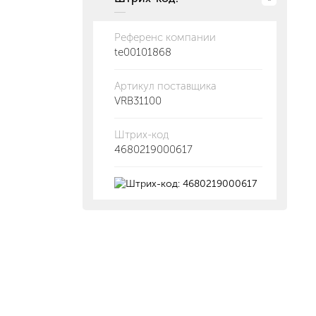
Референс компании
te00101868
Артикул поставщика
VRB31100
Штрих-код
4680219000617