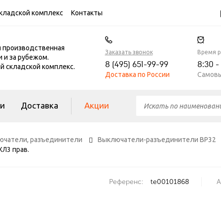
кладской комплекс
Контакты
я производственная
Заказать звонок
Время 
и и за рубежом.
8 (495) 651-99-99
8:30 -
 складской комплекс.
Доставка по России
Самовы
ги
Доставка
Акции
лючатели, разъединители
Выключатели-разъединители ВР32
Л3 прав.
Референс:
te00101868
А