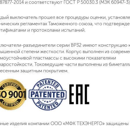
87877-2014 и соответствуют ГОСТ Р 50030.3 (МЭК 60947-3)
дый выключатель прошел все процедуры оценки, установл
нических регламентах Таможенного союза, что подтвержд
тификатами и протоколами испытаний.
лючатели-разъединители серии ВР32 имеют конструкцию 
ышенной степени жесткости. Корпус выполнен из совреме
моустойчивой пластмассы с высокими показателями
аростойкости. Токоведущие части выполнены из биметалл
несенным защитным покрытием.
нные изделия компании ООО «МФК ТЕХЭНЕРГО» защищены 