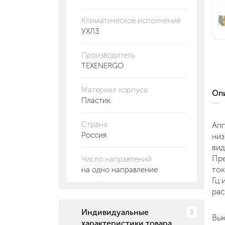
Климатическое исполнение
УХЛ3
Производитель
TEXENERGO
Материал корпуса
О
Пластик
Страна
Апп
Россия
низ
вид
Пре
Число направлений
ток
на одно направление
Гц 
рас
Индивидуальные
Вык
характеристики товара