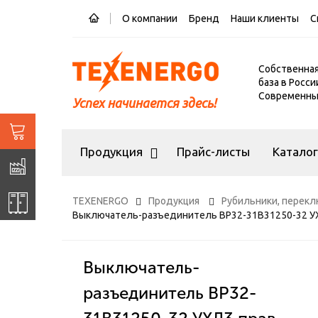
О компании
Бренд
Наши клиенты
С
Собственна
база в Росси
Современный
Успех начинается здесь!
Продукция
Прайс-листы
Катало
TEXENERGO
Продукция
Рубильники, перек
Выключатель-разъединитель ВР32-31В31250-32 УХ
Выключатель-
разъединитель ВР32-