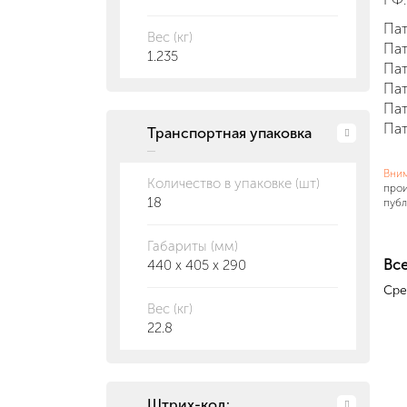
Пат
Вес (кг)
Пат
1.235
Пат
Пат
Пат
Пат
Транспортная упаковка
Вни
Количество в упаковке (шт)
прои
18
публ
Габариты (мм)
Все
440 x 405 x 290
Сре
Вес (кг)
22.8
Штрих-код: