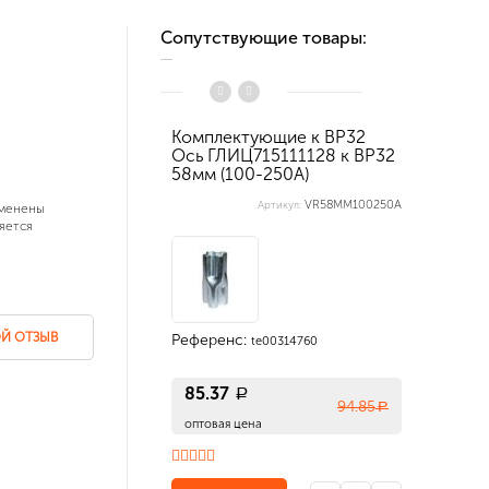
Сопутствующие товары:
Комплектующие к ВР32
Корпус
Ось ГЛИЦ715111128 к ВР32
IP31 (4
58мм (100-250А)
отверст
VR58MM100250A
Артикул:
зменены
яется
Й ОТЗЫВ
Референс:
Референ
te00314760
85.37
1 615
a
94.85
a
оптовая цена
оптовая 