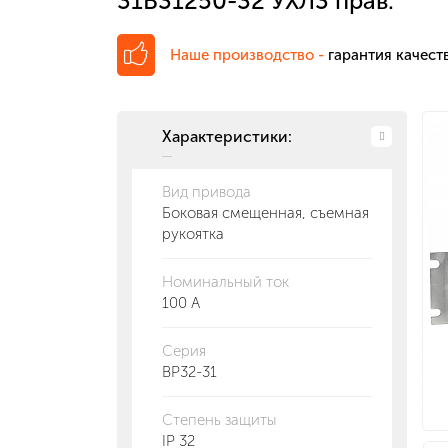
31В31250-32 УХЛ3 прав.
Наше производство -
гарантия качеств
Характеристики:
Вид привода
Боковая смещенная, съемная
рукоятка
Номинальный ток
100 А
Серия
ВР32-31
Степень защиты
IP 32