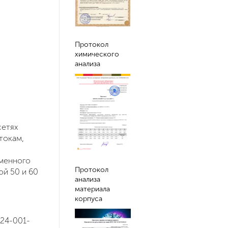
Протокол
химического
анализа
сетях
токам,
еменного
Протокол
ой 50 и 60
анализа
материала
корпуса
424-001-