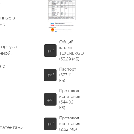
.
енные в
ено
Общий
корпуса
каталог
.pdf
нной,
TEXENERGO
(63.29 МБ)
а с
Паспорт
.pdf
(573.11
КБ)
Протокол
испытания
.pdf
(644.02
КБ)
Протокол
.pdf
испытания
патентами
(2.62 МБ)