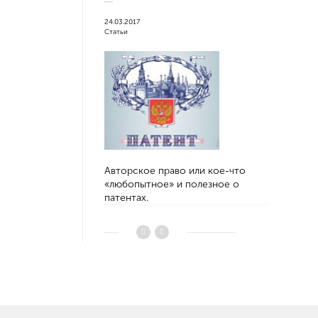
24.03.2017
07.11.2012
Статьи
Новинки обор
Авторское право или кое-что
ВР32 - Ру
«любопытное» и полезное о
Выключате
патентах.