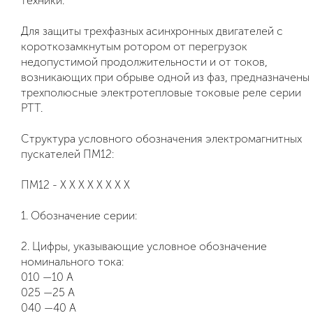
техники.
Для защиты трехфазных асинхронных двигателей с
короткозамкнутым ротором от перегрузок
недопустимой продолжительности и от токов,
возникающих при обрыве одной из фаз, предназначены
трехполюсные электротепловые токовые реле серии
РТТ.
Структура условного обозначения электромагнитных
пускателей ПМ12:
ПМ12 - Х Х Х Х Х Х Х Х
1. Обозначение серии:
2. Цифры, указывающие условное обозначение
номинального тока:
010 —10 А
025 —25 А
040 —40 А