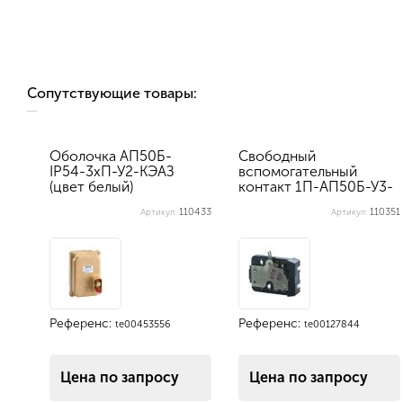
Сопутствующие товары:
Оболочка АП50Б-
Свободный
IP54-3хП-У2-КЭАЗ
вспомогательный
(цвет белый)
контакт 1П-АП50Б-У3-
КЭАЗ
110433
110351
Артикул:
Артикул:
Референс:
Референс:
te00453556
te00127844
Цена по запросу
Цена по запросу