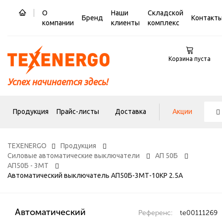
О
Наши
Складской
Бренд
Контакт
компании
клиенты
комплекс
Корзина пуста
Успех начинается здесь!
Продукция
Прайс-листы
Доставка
Акции
TEXENERGO
Продукция
Силовые автоматические выключатели
АП 50Б
АП50Б - 3МТ
Автоматический выключатель АП50Б-3МТ-10КР 2.5А
Автоматический
Референс:
te00111269