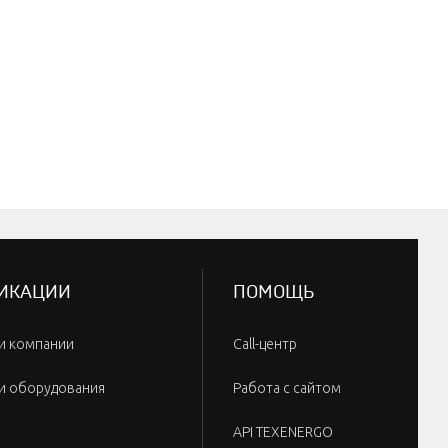
ИКАЦИИ
ПОМОЩЬ
и компании
Call-центр
и оборудования
Работа с сайтом
API TEXENERGO