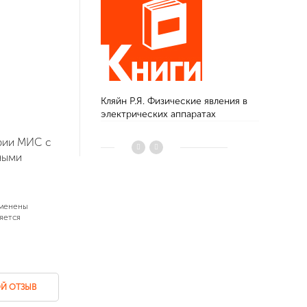
Кляйн Р.Я. Физические явления в
Буль Б.К.
электрических аппаратах
электриче
рии МИС с
ными
зменены
яется
Й ОТЗЫВ