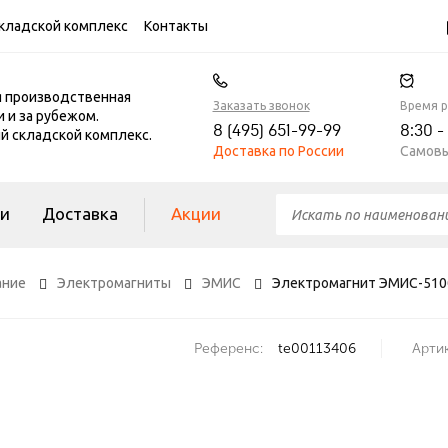
кладской комплекс
Контакты
я производственная
Заказать звонок
Время 
и и за рубежом.
8 (495) 651-99-99
8:30 -
 складской комплекс.
Доставка по России
Самовы
ги
Доставка
Акции
ание
Электромагниты
ЭМИС
Электромагнит ЭМИС-5100
Референс:
te00113406
Артик