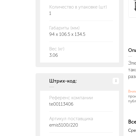
Количество в упаковке (шт)
1
Габариты (мм)
94 x 106.5 x 134.5
Вес (кг)
О
3.06
Эле
так
раз
Штрих-код:
Вни
прои
Референс компании
публ
te00113406
Артикул поставщика
Все
emis5100/220
Сре