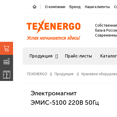
О компании
Бренд
Наши клиенты
С
Собственна
база в Росси
Современный
Успех начинается здесь!
Продукция
Прайс-листы
Катало
TEXENERGO
Продукция
Крановое оборудов
Электромагнит
ЭМИС-5100 220В 50Гц