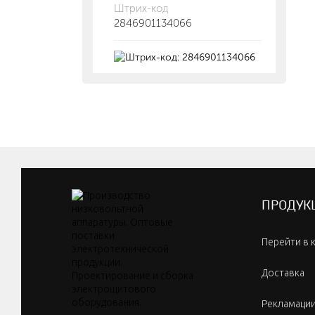
Штрих-код
2846901134066
ПРОДУК
Перейти в 
Доставка
Рекламаци