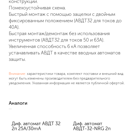
конструкции.
Помехоустойчивая схема.
Быстрый монтаж с помощью защелки с двойным
фиксированным положением (
АВДТ32
для токов до
40А
).
Быстрая монтаж/демонтаж без использования
инструментов (
АВДТ32
для токов
50
и
63A
).
Увеличенная способность 6 кА позволяет
устанавливать
АВДТ
в качестве вводных автоматов
защиты.
Внимание:
характеристики товара, комплект поставки и внешний вид
могут быть изменены производителем без предварительного
уведомления. Указанная информация не является публичной офертой.
Аналоги
Диф. автомат АВДТ 32
Диф. автомат
2п 25А/30mA
АВДТ-32-NRG 2п