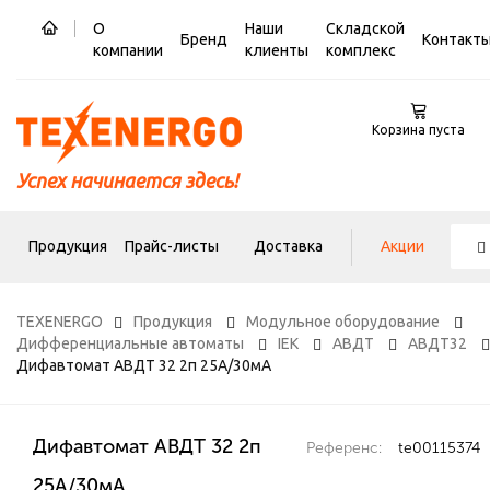
О
Наши
Складской
Бренд
Контакт
компании
клиенты
комплекс
Корзина пуста
Успех начинается здесь!
Продукция
Прайс-листы
Доставка
Акции
TEXENERGO
Продукция
Модульное оборудование
Дифференциальные автоматы
IEK
АВДТ
АВДТ32
Дифавтомат АВДТ 32 2п 25А/30мА
Дифавтомат АВДТ 32 2п
Референс:
te00115374
25А/30мА