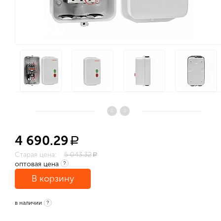
4 690.29
a
Старая цена:
5 043.32
a
оптовая цена
?
В корзину
в наличии
?