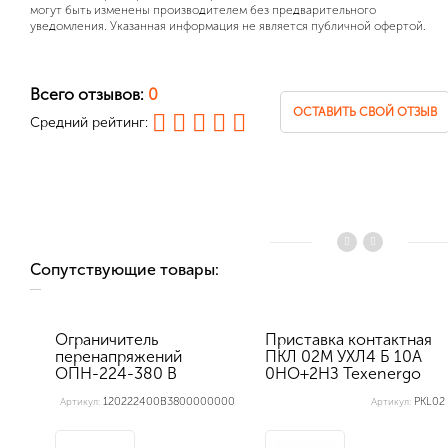
могут быть изменены производителем без предварительного
уведомления. Указанная информация не является публичной офертой.
Всего отзывов:
0
ОСТАВИТЬ СВОЙ ОТЗЫВ
Средний рейтинг:
Сопутствующие товары:
Ограничитель
Приставка контактная
перенапряжений
ПКЛ 02М УХЛ4 Б 10А
ОПН-224-380 В
0НО+2НЗ Теxenergo
(ПМ12-025 и ПМ...
120222400В3800000000
PKL02
Артикул:
Артикул: