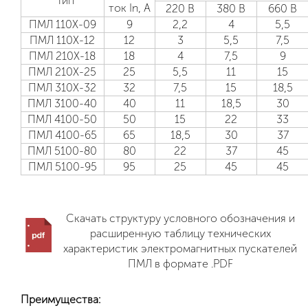
Тип
ток In, А
220 В
380 В
660 В
ПМЛ 110Х-09
9
2,2
4
5,5
ПМЛ 110Х-12
12
3
5,5
7,5
ПМЛ 210Х-18
18
4
7,5
9
ПМЛ 210Х-25
25
5,5
11
15
ПМЛ 310Х-32
32
7,5
15
18,5
ПМЛ 3100-40
40
11
18,5
30
ПМЛ 4100-50
50
15
22
33
ПМЛ 4100-65
65
18,5
30
37
ПМЛ 5100-80
80
22
37
45
ПМЛ 5100-95
95
25
45
45
Скачать структуру условного обозначения и
расширенную таблицу технических
характеристик электромагнитных пускателей
ПМЛ в формате .PDF
Преимущества: