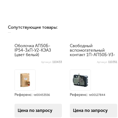
Сопутствующие товары:
Оболочка АП50Б-
Свободный
IP54-3хП-У2-КЭАЗ
вспомогательный
(цвет белый)
контакт 1П-АП50Б-У3-
КЭАЗ
110433
110351
Артикул:
Артикул:
Референс:
Референс:
te00453556
te00127844
Цена по запросу
Цена по запросу