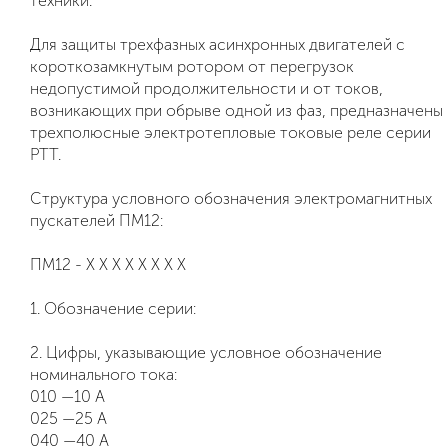
техники.
Для защиты трехфазных асинхронных двигателей с
короткозамкнутым ротором от перегрузок
недопустимой продолжительности и от токов,
возникающих при обрыве одной из фаз, предназначены
трехполюсные электротепловые токовые реле серии
РТТ.
Структура условного обозначения электромагнитных
пускателей ПМ12:
ПМ12 - Х Х Х Х Х Х Х Х
1. Обозначение серии:
2. Цифры, указывающие условное обозначение
номинального тока:
010 —10 А
025 —25 А
040 —40 А