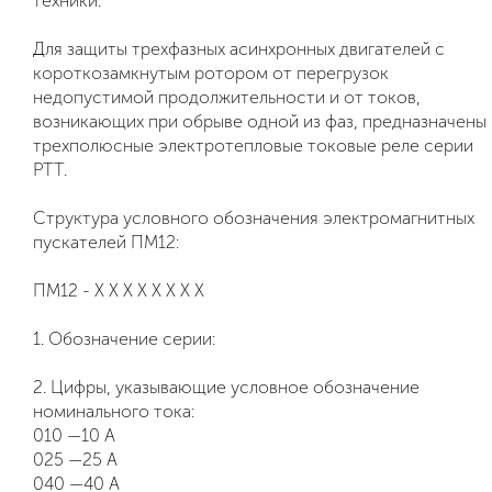
техники.
Для защиты трехфазных асинхронных двигателей с
короткозамкнутым ротором от перегрузок
недопустимой продолжительности и от токов,
возникающих при обрыве одной из фаз, предназначены
трехполюсные электротепловые токовые реле серии
РТТ.
Структура условного обозначения электромагнитных
пускателей ПМ12:
ПМ12 - Х Х Х Х Х Х Х Х
1. Обозначение серии:
2. Цифры, указывающие условное обозначение
номинального тока:
010 —10 А
025 —25 А
040 —40 А