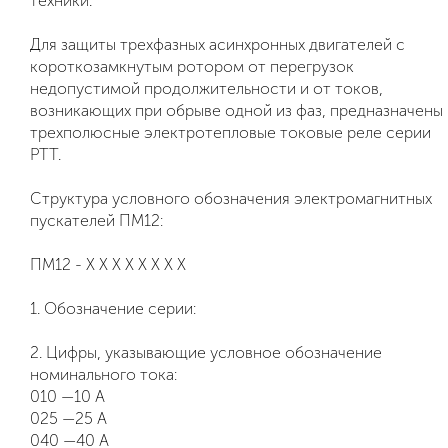
техники.
Для защиты трехфазных асинхронных двигателей с
короткозамкнутым ротором от перегрузок
недопустимой продолжительности и от токов,
возникающих при обрыве одной из фаз, предназначены
трехполюсные электротепловые токовые реле серии
РТТ.
Структура условного обозначения электромагнитных
пускателей ПМ12:
ПМ12 - Х Х Х Х Х Х Х Х
1. Обозначение серии:
2. Цифры, указывающие условное обозначение
номинального тока:
010 —10 А
025 —25 А
040 —40 А