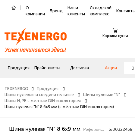
О
Наши
Складской
Бренд
Контакт
компании
клиенты
комплекс
Корзина пуста
Успех начинается здесь!
Продукция
Прайс-листы
Доставка
Акции
TEXENERGO
Продукция
Шины нулевые и соединительные
Шины нулевые "N"
Шины N, PE с желтым DIN-изолятором
Шина нулевая "N" 8 6х9 мм (с жёлтым DIN-изолятором)
Шина нулевая "N" 8 6х9 мм
Референс:
te00322438