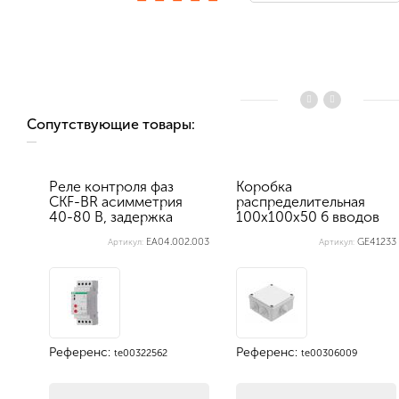
Сопутствующие товары:
Реле контроля фаз
Коробка
CKF-BR асимметрия
распределительная
40-80 В, задержка
100х100х50 6 вводов
отключени...
IP44
EA04.002.003
GE41233
Артикул:
Артикул:
Референс:
Референс:
te00322562
te00306009