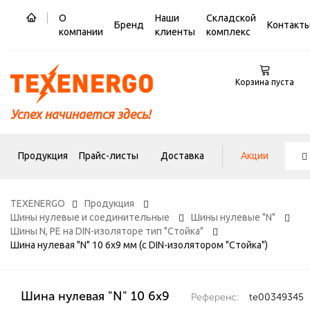
О
Наши
Складской
Бренд
Контакт
компании
клиенты
комплекс
Корзина пуста
Успех начинается здесь!
Продукция
Прайс-листы
Доставка
Акции
TEXENERGO
Продукция
Шины нулевые и соединительные
Шины нулевые "N"
Шины N, PE на DIN-изоляторе тип "Стойка"
Шина нулевая "N" 10 6х9 мм (с DIN-изолятором "Стойка")
Шина нулевая "N" 10 6х9
Референс:
te00349345