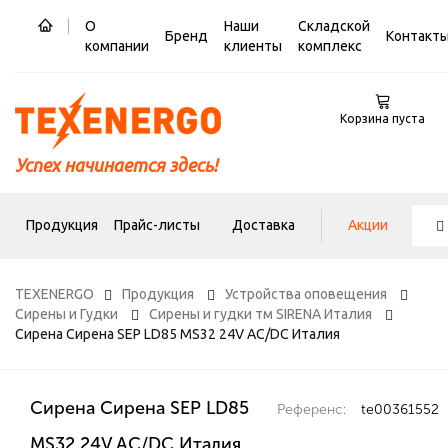
О
Наши
Складской
Бренд
Контакт
компании
клиенты
комплекс
Корзина пуста
Успех начинается здесь!
Продукция
Прайс-листы
Доставка
Акции
TEXENERGO
Продукция
Устройства оповещения
Сирены и Гудки
Сирены и гудки тм SIRENA Италия
Сирена Сирена SEP LD85 MS32 24V AC/DC Италия
Сирена Сирена SEP LD85
Референс:
te00361552
MS32 24V AC/DC Италия