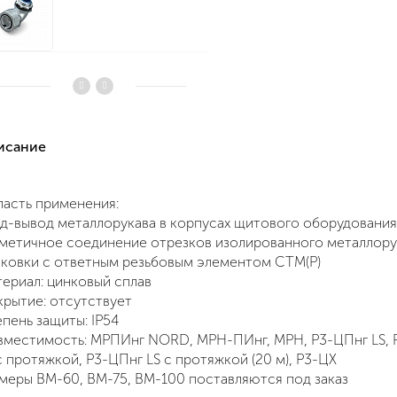
писание
асть применения:
д-вывод металлорукава в корпусах щитового оборудования
метичное соединение отрезков изолированного металлору
ковки с ответным резьбовым элементом СТМ(Р)
ериал: цинковый сплав
рытие: отсутствует
пень защиты: IP54
местимость: МРПИнг NORD, МРН-ПИнг, МРН, Р3-ЦПнг LS, 
с протяжкой, Р3-ЦПнг LS с протяжкой (20 м), Р3-ЦХ
меры ВМ-60, ВМ-75, ВМ-100 поставляются под заказ