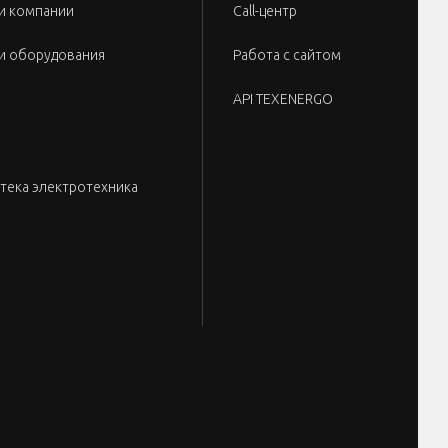
и компании
Call-центр
и оборудования
Работа с сайтом
API TEXENERGO
тека электротехника