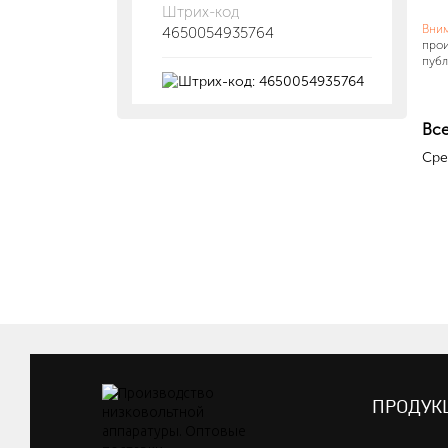
Штрих-код
Вни
4650054935764
прои
публ
Все
Сре
ПРОДУК