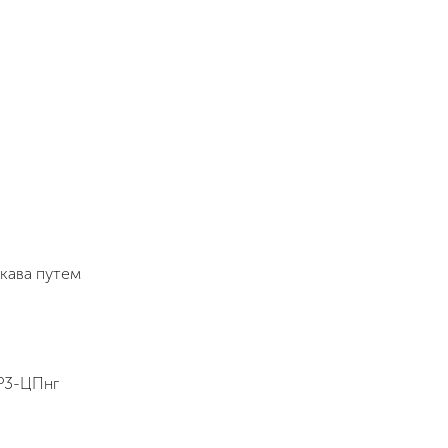
кава путем
Р3-ЦПнг