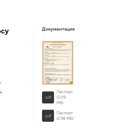
Документация
осу
:
Паспорт
и
.pdf
(3.09
МБ)
Паспорт
.pdf
(2.98 МБ)