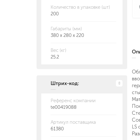
Количество в упаковке (шт)
200
Габариты (мм)
380 x 280 x 220
Вес (кг)
О
25.2
Обл
вво
Штрих-код:
гер
сты
Мат
Референс компании
Пок
te00419088
Сте
Сов
Артикул поставщика
LS 
61380
Раз