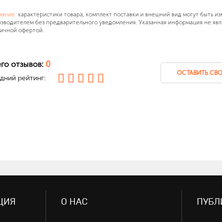
мание:
характеристики товара, комплект поставки и внешний вид могут быть и
зводителем без предварительного уведомления. Указанная информация не явл
ичной офертой.
го отзывов:
0
ОСТАВИТЬ СВО
дний рейтинг:
ЦИЯ
О НАС
ПУБЛ