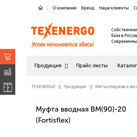
О компании
Бренд
Наши клиенты
С
Собственна
база в Росси
Современный
Успех начинается здесь!
Продукция
Прайс-листы
Катало
TEXENERGO
Продукция
Металлорукав и акс
Муфта вводная ВМ(90)-20
(Fortisflex)